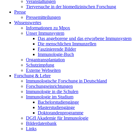
Veranstaltungen
Tierversuche in der biomedizinischen Forschung
Presse
Pressemitteilungen
Wissenswertes
Informationen zu Mpox
Unser Immunsystem
Das angeborene und das erworbene Immunsystem
Die menschlichen Immunzellen
Faszinierende Bilder
Immunologie-Buch
Organtransplantation
Schutzimpfung
Externe Webseiten
Forschung & Lehre
Immunologische Forschung in Deutschland
Forschungseinrichtungen
Immunologie in die Schulen
Immunologie im Studium
Bachelorstudiengänge
Masterstudiengänge
Doktorandenprogramme
DGfI Akademie für Immunologie
Bilderdatenbank
Links