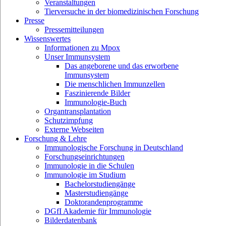
Veranstaltungen
Tierversuche in der biomedizinischen Forschung
Presse
Pressemitteilungen
Wissenswertes
Informationen zu Mpox
Unser Immunsystem
Das angeborene und das erworbene
Immunsystem
Die menschlichen Immunzellen
Faszinierende Bilder
Immunologie-Buch
Organtransplantation
Schutzimpfung
Externe Webseiten
Forschung & Lehre
Immunologische Forschung in Deutschland
Forschungseinrichtungen
Immunologie in die Schulen
Immunologie im Studium
Bachelorstudiengänge
Masterstudiengänge
Doktorandenprogramme
DGfI Akademie für Immunologie
Bilderdatenbank