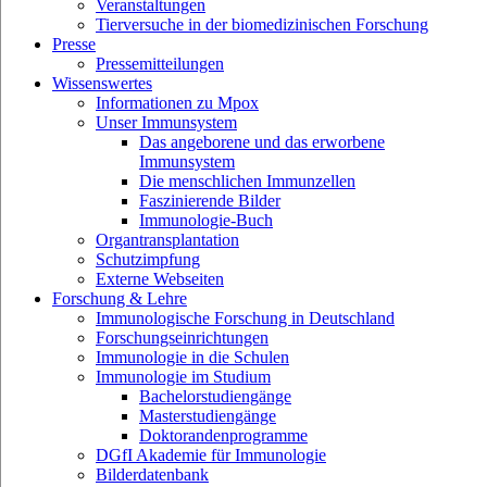
Veranstaltungen
Tierversuche in der biomedizinischen Forschung
Presse
Pressemitteilungen
Wissenswertes
Informationen zu Mpox
Unser Immunsystem
Das angeborene und das erworbene
Immunsystem
Die menschlichen Immunzellen
Faszinierende Bilder
Immunologie-Buch
Organtransplantation
Schutzimpfung
Externe Webseiten
Forschung & Lehre
Immunologische Forschung in Deutschland
Forschungseinrichtungen
Immunologie in die Schulen
Immunologie im Studium
Bachelorstudiengänge
Masterstudiengänge
Doktorandenprogramme
DGfI Akademie für Immunologie
Bilderdatenbank