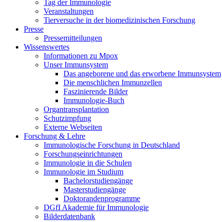
Tag der Immunologie
Veranstaltungen
Tierversuche in der biomedizinischen Forschung
Presse
Pressemitteilungen
Wissenswertes
Informationen zu Mpox
Unser Immunsystem
Das angeborene und das erworbene Immunsystem
Die menschlichen Immunzellen
Faszinierende Bilder
Immunologie-Buch
Organtransplantation
Schutzimpfung
Externe Webseiten
Forschung & Lehre
Immunologische Forschung in Deutschland
Forschungseinrichtungen
Immunologie in die Schulen
Immunologie im Studium
Bachelorstudiengänge
Masterstudiengänge
Doktorandenprogramme
DGfI Akademie für Immunologie
Bilderdatenbank