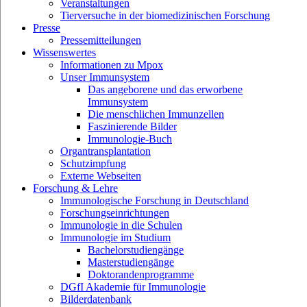
Veranstaltungen
Tierversuche in der biomedizinischen Forschung
Presse
Pressemitteilungen
Wissenswertes
Informationen zu Mpox
Unser Immunsystem
Das angeborene und das erworbene
Immunsystem
Die menschlichen Immunzellen
Faszinierende Bilder
Immunologie-Buch
Organtransplantation
Schutzimpfung
Externe Webseiten
Forschung & Lehre
Immunologische Forschung in Deutschland
Forschungseinrichtungen
Immunologie in die Schulen
Immunologie im Studium
Bachelorstudiengänge
Masterstudiengänge
Doktorandenprogramme
DGfI Akademie für Immunologie
Bilderdatenbank