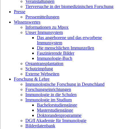
Veranstaltungen
Tierversuche in der biomedizinischen Forschung
Presse
Pressemitteilungen
Wissenswertes
Informationen zu Mpox
Unser Immunsystem
Das angeborene und das erworbene
Immunsystem
Die menschlichen Immunzellen
Faszinierende Bilder
Immunologie-Buch
Organtransplantation
Schutzimpfung
Externe Webseiten
Forschung & Lehre
Immunologische Forschung in Deutschland
Forschungseinrichtungen
Immunologie in die Schulen
Immunologie im Studium
Bachelorstudiengänge
Masterstudiengänge
Doktorandenprogramme
DGfI Akademie für Immunologie
Bilderdatenbank