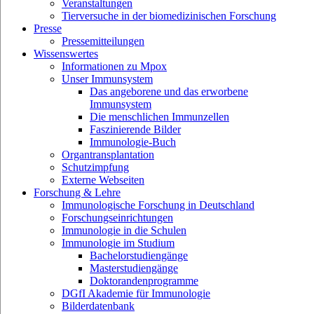
Veranstaltungen
Tierversuche in der biomedizinischen Forschung
Presse
Pressemitteilungen
Wissenswertes
Informationen zu Mpox
Unser Immunsystem
Das angeborene und das erworbene
Immunsystem
Die menschlichen Immunzellen
Faszinierende Bilder
Immunologie-Buch
Organtransplantation
Schutzimpfung
Externe Webseiten
Forschung & Lehre
Immunologische Forschung in Deutschland
Forschungseinrichtungen
Immunologie in die Schulen
Immunologie im Studium
Bachelorstudiengänge
Masterstudiengänge
Doktorandenprogramme
DGfI Akademie für Immunologie
Bilderdatenbank