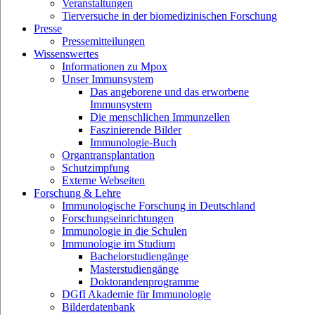
Veranstaltungen
Tierversuche in der biomedizinischen Forschung
Presse
Pressemitteilungen
Wissenswertes
Informationen zu Mpox
Unser Immunsystem
Das angeborene und das erworbene
Immunsystem
Die menschlichen Immunzellen
Faszinierende Bilder
Immunologie-Buch
Organtransplantation
Schutzimpfung
Externe Webseiten
Forschung & Lehre
Immunologische Forschung in Deutschland
Forschungseinrichtungen
Immunologie in die Schulen
Immunologie im Studium
Bachelorstudiengänge
Masterstudiengänge
Doktorandenprogramme
DGfI Akademie für Immunologie
Bilderdatenbank