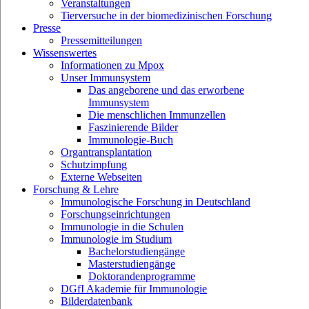
Veranstaltungen
Tierversuche in der biomedizinischen Forschung
Presse
Pressemitteilungen
Wissenswertes
Informationen zu Mpox
Unser Immunsystem
Das angeborene und das erworbene
Immunsystem
Die menschlichen Immunzellen
Faszinierende Bilder
Immunologie-Buch
Organtransplantation
Schutzimpfung
Externe Webseiten
Forschung & Lehre
Immunologische Forschung in Deutschland
Forschungseinrichtungen
Immunologie in die Schulen
Immunologie im Studium
Bachelorstudiengänge
Masterstudiengänge
Doktorandenprogramme
DGfI Akademie für Immunologie
Bilderdatenbank