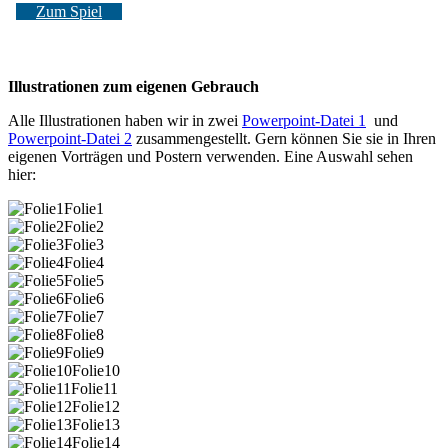
Zum Spiel
Illustrationen zum eigenen Gebrauch
Alle Illustrationen haben wir in zwei
Powerpoint-Datei 1
und
Powerpoint-Datei 2
zusammengestellt. Gern können Sie sie in Ihren
eigenen Vorträgen und Postern verwenden. Eine Auswahl sehen
hier:
Folie1
Folie2
Folie3
Folie4
Folie5
Folie6
Folie7
Folie8
Folie9
Folie10
Folie11
Folie12
Folie13
Folie14