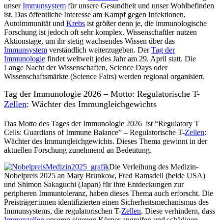
unser
Immunsystem
für unsere Gesundheit und unser Wohlbefinden
ist. Das öffentliche Interesse am Kampf gegen Infektionen,
Autoimmunität und
Krebs
ist größer denn je, die immunologische
Forschung ist jedoch oft sehr komplex. Wissenschaftler nutzen
Aktionstage, um ihr stetig wachsendes Wissen über das
Immunsystem
verständlich weiterzugeben. Der
Tag der
Immunologie
findet weltweit jedes Jahr am 29. April statt. Die
Lange Nacht der Wissenschaften, Science Days oder
Wissenschaftsmärkte (Science Fairs) werden regional organisiert.
Tag der Immunologie 2026 – Motto: Regulatorische T-
Zellen
: Wächter des Immungleichgewichts
Das Motto des Tages der Immunologie 2026 ist “Regulatory T
Cells: Guardians of Immune Balance” – Regulatorische T-
Zellen
:
Wächter des Immungleichgewichts. Dieses Thema gewinnt in der
aktuellen Forschung zunehmend an Bedeutung.
Die Verleihung des Medizin-
Nobelpreis 2025 an Mary Brunkow, Fred Ramsdell (beide USA)
und Shimon Sakaguchi (Japan) für ihre Entdeckungen zur
peripheren Immuntoleranz, haben dieses Thema auch erforscht. Die
Preisträger:innen identifizierten einen Sicherheitsmechanismus des
Immunsystems, die regulatorischen T-
Zellen
. Diese verhindern, dass
Immunzellen
unseren eigenen Körper angreifen und schädigen.