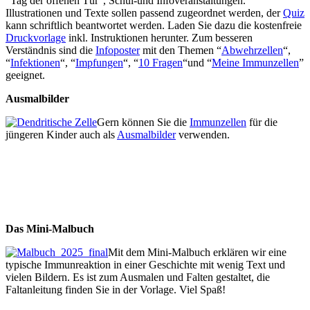
“Tag der offenen Tür”, Schul-und Infoveranstaltungen.
Illustrationen und Texte sollen passend zugeordnet werden, der
Quiz
kann schriftlich beantwortet werden. Laden Sie dazu die kostenfreie
Druckvorlage
inkl. Instruktionen herunter. Zum besseren
Verständnis sind die
Infoposter
mit den Themen “
Abwehrzellen
“,
“
Infektionen
“, “
Impfungen
“, “
10 Fragen
“und “
Meine Immunzellen
”
geeignet.
Ausmalbilder
Gern können Sie die
Immunzellen
für die
jüngeren Kinder auch als
Ausmalbilder
verwenden.
Das Mini-Malbuch
Mit dem Mini-Malbuch erklären wir eine
typische Immunreaktion in einer Geschichte mit wenig Text und
vielen Bildern. Es ist zum Ausmalen und Falten gestaltet, die
Faltanleitung finden Sie in der Vorlage. Viel Spaß!