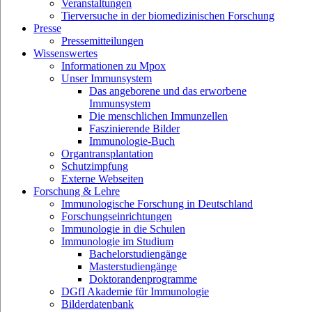
Veranstaltungen
Tierversuche in der biomedizinischen Forschung
Presse
Pressemitteilungen
Wissenswertes
Informationen zu Mpox
Unser Immunsystem
Das angeborene und das erworbene
Immunsystem
Die menschlichen Immunzellen
Faszinierende Bilder
Immunologie-Buch
Organtransplantation
Schutzimpfung
Externe Webseiten
Forschung & Lehre
Immunologische Forschung in Deutschland
Forschungseinrichtungen
Immunologie in die Schulen
Immunologie im Studium
Bachelorstudiengänge
Masterstudiengänge
Doktorandenprogramme
DGfI Akademie für Immunologie
Bilderdatenbank