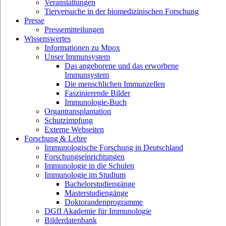
Veranstaltungen
Tierversuche in der biomedizinischen Forschung
Presse
Pressemitteilungen
Wissenswertes
Informationen zu Mpox
Unser Immunsystem
Das angeborene und das erworbene
Immunsystem
Die menschlichen Immunzellen
Faszinierende Bilder
Immunologie-Buch
Organtransplantation
Schutzimpfung
Externe Webseiten
Forschung & Lehre
Immunologische Forschung in Deutschland
Forschungseinrichtungen
Immunologie in die Schulen
Immunologie im Studium
Bachelorstudiengänge
Masterstudiengänge
Doktorandenprogramme
DGfI Akademie für Immunologie
Bilderdatenbank