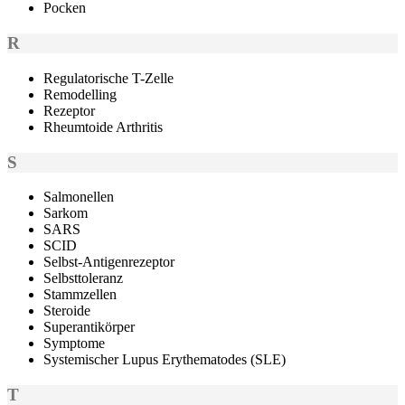
Pocken
R
Regulatorische T-Zelle
Remodelling
Rezeptor
Rheumtoide Arthritis
S
Salmonellen
Sarkom
SARS
SCID
Selbst-Antigenrezeptor
Selbsttoleranz
Stammzellen
Steroide
Superantikörper
Symptome
Systemischer Lupus Erythematodes (SLE)
T