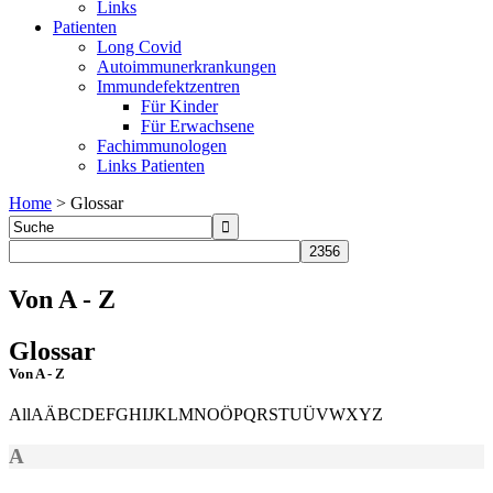
Links
Patienten
Long Covid
Autoimmunerkrankungen
Immundefektzentren
Für Kinder
Für Erwachsene
Fachimmunologen
Links Patienten
Home
>
Glossar
Von A - Z
Glossar
Von A - Z
All
A
Ä
B
C
D
E
F
G
H
I
J
K
L
M
N
O
Ö
P
Q
R
S
T
U
Ü
V
W
X
Y
Z
A