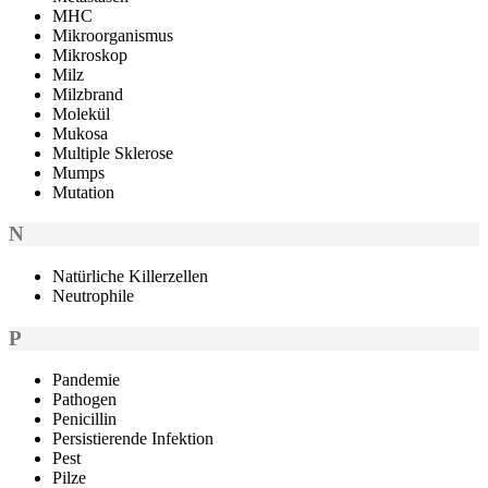
MHC
Mikroorganismus
Mikroskop
Milz
Milzbrand
Molekül
Mukosa
Multiple Sklerose
Mumps
Mutation
N
Natürliche Killerzellen
Neutrophile
P
Pandemie
Pathogen
Penicillin
Persistierende Infektion
Pest
Pilze