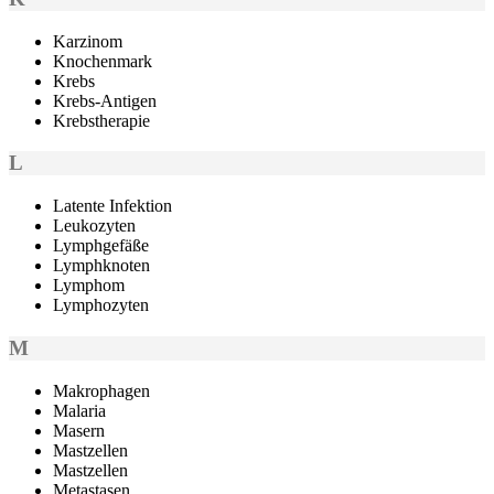
Karzinom
Knochenmark
Krebs
Krebs-Antigen
Krebstherapie
L
Latente Infektion
Leukozyten
Lymphgefäße
Lymphknoten
Lymphom
Lymphozyten
M
Makrophagen
Malaria
Masern
Mastzellen
Mastzellen
Metastasen