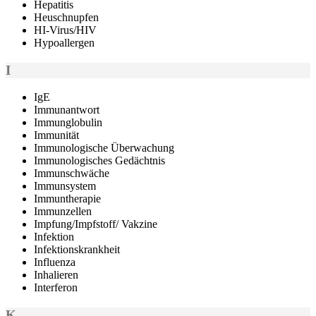
Hepatitis
Heuschnupfen
HI-Virus/HIV
Hypoallergen
I
IgE
Immunantwort
Immunglobulin
Immunität
Immunologische Überwachung
Immunologisches Gedächtnis
Immunschwäche
Immunsystem
Immuntherapie
Immunzellen
Impfung/Impfstoff/ Vakzine
Infektion
Infektionskrankheit
Influenza
Inhalieren
Interferon
K