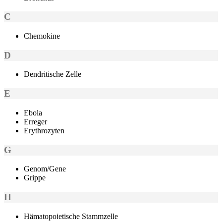
C
Chemokine
D
Dendritische Zelle
E
Ebola
Erreger
Erythrozyten
G
Genom/Gene
Grippe
H
Hämatopoietische Stammzelle