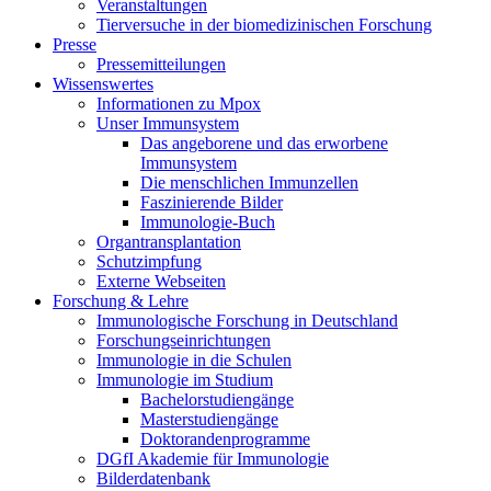
Veranstaltungen
Tierversuche in der biomedizinischen Forschung
Presse
Pressemitteilungen
Wissenswertes
Informationen zu Mpox
Unser Immunsystem
Das angeborene und das erworbene
Immunsystem
Die menschlichen Immunzellen
Faszinierende Bilder
Immunologie-Buch
Organtransplantation
Schutzimpfung
Externe Webseiten
Forschung & Lehre
Immunologische Forschung in Deutschland
Forschungseinrichtungen
Immunologie in die Schulen
Immunologie im Studium
Bachelorstudiengänge
Masterstudiengänge
Doktorandenprogramme
DGfI Akademie für Immunologie
Bilderdatenbank