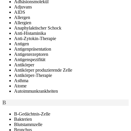
Adhäsionsmolekül
Adjuvans
AIDS
Allergen
Allergien
Anaphylaktischer Schock
Anti-Histaminika
Anti-Zytokin-Therapie
Antigen
Antigenpräsentation
Antigenrezeptoren
Antigenspezifität
Antikörper
Antikörper produzierende Zelle
Antikörper-Therapie
Asthma
Atome
Autoimmunkrankheiten
B
B-Gedächtnis-Zelle
Bakterien
Blutstammzelle
Bronchus