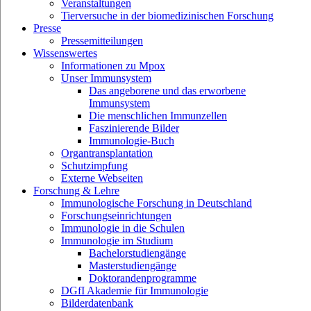
Veranstaltungen
Tierversuche in der biomedizinischen Forschung
Presse
Pressemitteilungen
Wissenswertes
Informationen zu Mpox
Unser Immunsystem
Das angeborene und das erworbene
Immunsystem
Die menschlichen Immunzellen
Faszinierende Bilder
Immunologie-Buch
Organtransplantation
Schutzimpfung
Externe Webseiten
Forschung & Lehre
Immunologische Forschung in Deutschland
Forschungseinrichtungen
Immunologie in die Schulen
Immunologie im Studium
Bachelorstudiengänge
Masterstudiengänge
Doktorandenprogramme
DGfI Akademie für Immunologie
Bilderdatenbank