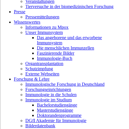
Veranstaltungen
Tierversuche in der biomedizinischen Forschung
Presse
Pressemitteilungen
Wissenswertes
Informationen zu Mpox
Unser Immunsystem
Das angeborene und das erworbene
Immunsystem
Die menschlichen Immunzellen
Faszinierende Bilder
Immunologie-Buch
Organtransplantation
Schutzimpfung
Externe Webseiten
Forschung & Lehre
Immunologische Forschung in Deutschland
Forschungseinrichtungen
Immunologie in die Schulen
Immunologie im Studium
Bachelorstudiengänge
Masterstudiengänge
Doktorandenprogramme
DGfI Akademie für Immunologie
Bilderdatenbank