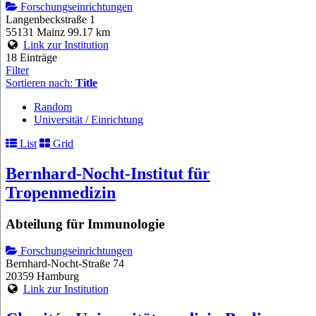
Forschungseinrichtungen
Langenbeckstraße 1
55131 Mainz
99.17 km
Link zur Institution
18 Einträge
Filter
Sortieren nach:
Title
Random
Universität / Einrichtung
List
Grid
Bernhard-Nocht-Institut für
Tropenmedizin
Abteilung für Immunologie
Forschungseinrichtungen
Bernhard-Nocht-Straße 74
20359 Hamburg
Link zur Institution