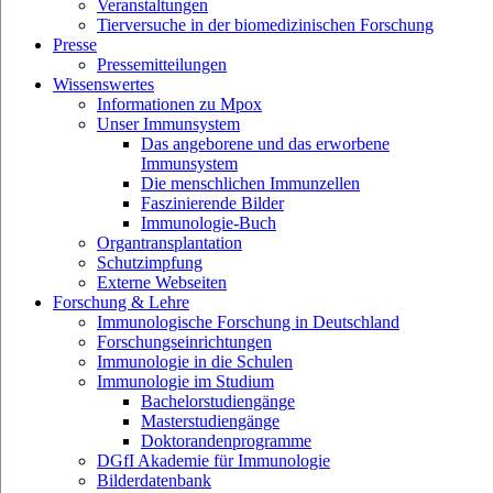
Veranstaltungen
Tierversuche in der biomedizinischen Forschung
Presse
Pressemitteilungen
Wissenswertes
Informationen zu Mpox
Unser Immunsystem
Das angeborene und das erworbene
Immunsystem
Die menschlichen Immunzellen
Faszinierende Bilder
Immunologie-Buch
Organtransplantation
Schutzimpfung
Externe Webseiten
Forschung & Lehre
Immunologische Forschung in Deutschland
Forschungseinrichtungen
Immunologie in die Schulen
Immunologie im Studium
Bachelorstudiengänge
Masterstudiengänge
Doktorandenprogramme
DGfI Akademie für Immunologie
Bilderdatenbank