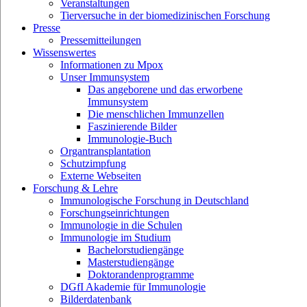
Veranstaltungen
Tierversuche in der biomedizinischen Forschung
Presse
Pressemitteilungen
Wissenswertes
Informationen zu Mpox
Unser Immunsystem
Das angeborene und das erworbene
Immunsystem
Die menschlichen Immunzellen
Faszinierende Bilder
Immunologie-Buch
Organtransplantation
Schutzimpfung
Externe Webseiten
Forschung & Lehre
Immunologische Forschung in Deutschland
Forschungseinrichtungen
Immunologie in die Schulen
Immunologie im Studium
Bachelorstudiengänge
Masterstudiengänge
Doktorandenprogramme
DGfI Akademie für Immunologie
Bilderdatenbank