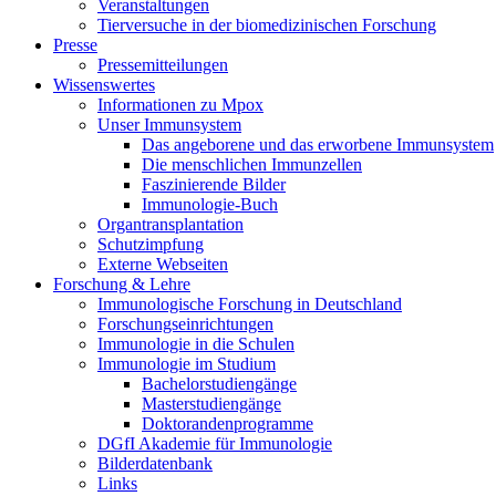
Veranstaltungen
Tierversuche in der biomedizinischen Forschung
Presse
Pressemitteilungen
Wissenswertes
Informationen zu Mpox
Unser Immunsystem
Das angeborene und das erworbene Immunsystem
Die menschlichen Immunzellen
Faszinierende Bilder
Immunologie-Buch
Organtransplantation
Schutzimpfung
Externe Webseiten
Forschung & Lehre
Immunologische Forschung in Deutschland
Forschungseinrichtungen
Immunologie in die Schulen
Immunologie im Studium
Bachelorstudiengänge
Masterstudiengänge
Doktorandenprogramme
DGfI Akademie für Immunologie
Bilderdatenbank
Links