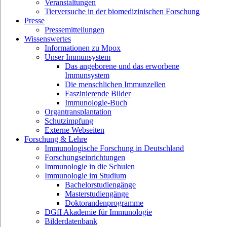
Veranstaltungen
Tierversuche in der biomedizinischen Forschung
Presse
Pressemitteilungen
Wissenswertes
Informationen zu Mpox
Unser Immunsystem
Das angeborene und das erworbene
Immunsystem
Die menschlichen Immunzellen
Faszinierende Bilder
Immunologie-Buch
Organtransplantation
Schutzimpfung
Externe Webseiten
Forschung & Lehre
Immunologische Forschung in Deutschland
Forschungseinrichtungen
Immunologie in die Schulen
Immunologie im Studium
Bachelorstudiengänge
Masterstudiengänge
Doktorandenprogramme
DGfI Akademie für Immunologie
Bilderdatenbank