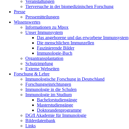
Veranstaltungen
Tierversuche in der biomedizinischen Forschung
Presse
Pressemitteilungen
Wissenswertes
Informationen zu Mpox
Unser Immunsystem
Das angeborene und das erworbene Immunsystem
Die menschlichen Immunzellen
Faszinierende Bilder
Immunologie-Buch
Organtransplantation
Schutzimpfung
Externe Webseiten
Forschung & Lehre
Immunologische Forschung in Deutschland
Forschungseinrichtungen
Immunologie in die Schulen
Immunologie im Studium
Bachelorstudiengänge
Masterstudiengänge
Doktorandenprogramme
DGfI Akademie für Immunologie
Bilderdatenbank
Links