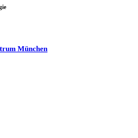
gie
entrum München