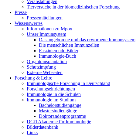
Veranstaltungen
Tierversuche in der biomedizinischen Forschung
Presse
Pressemitteilungen
Wissenswertes
Informationen zu Mpox
Unser Immunsystem
Das angeborene und das erworbene Immunsystem
Die menschlichen Immunzellen
Faszinierende Bilder
Immunologie-Buch
Organtransplantation
Schutzimpfung
Externe Webseiten
Forschung & Lehre
Immunologische Forschung in Deutschland
Forschungseinrichtungen
Immunologie in die Schulen
Immunologie im Studium
Bachelorstudiengänge
Masterstudiengänge
Doktorandenprogramme
DGfI Akademie für Immunologie
Bilderdatenbank
Links