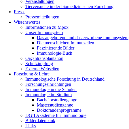
Veranstaltungen
Tierversuche in der biomedizinischen Forschung
Presse
Pressemitteilungen
Wissenswertes
Informationen zu Mpox
Unser Immunsystem
Das angeborene und das erworbene Immunsystem
Die menschlichen Immunzellen
Faszinierende Bilder
Immunologie-Buch
Organtransplantation
Schutzimpfung
Externe Webseiten
Forschung & Lehre
Immunologische Forschung in Deutschland
Forschungseinrichtungen
Immunologie in die Schulen
Immunologie im Studium
Bachelorstudiengänge
Masterstudiengänge
Doktorandenprogramme
DGfI Akademie für Immunologie
Bilderdatenbank
Links