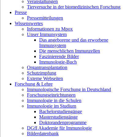
Veranstaltungen
Tierversuche in der biomedizinischen Forschung
Presse
Pressemitteilungen
Wissenswertes
Informationen zu Mpox
Unser Immunsystem
Das angeborene und das erworbene
Immunsystem
Die menschlichen Immunzellen
Faszinierende Bilder
Immunologie-Buch
Organtransplantation
Schutzimpfung
Externe Webseiten
Forschung & Lehre
Immunologische Forschung in Deutschland
Forschungseinrichtungen
Immunologie in die Schulen
Immunologie im Studium
Bachelorstudiengänge
Masterstudiengänge
Doktorandenprogramme
DGfI Akademie für Immunologie
Bilderdatenbank