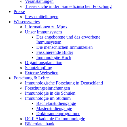
Veranstaltungen
Tierversuche in der biomedizinischen Forschung
Presse
Pressemitteilungen
Wissenswertes
Informationen zu Mpox
Unser Immunsystem
Das angeborene und das erworbene
Immunsystem
Die menschlichen Immunzellen
Faszinierende Bilder
Immunologie-Buch
Organtransplantation
Schutzimpfung
Externe Webseiten
Forschung & Lehre
Immunologische Forschung in Deutschland
Forschungseinrichtungen
Immunologie in die Schulen
Immunologie im Studium
Bachelorstudiengänge
Masterstudiengänge
Doktorandenprogramme
DGfI Akademie für Immunologie
Bilderdatenbank