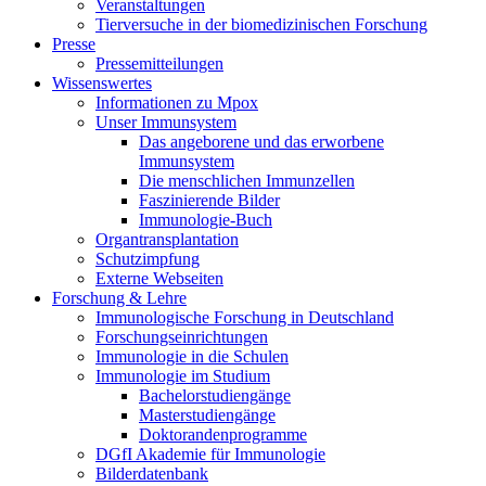
Veranstaltungen
Tierversuche in der biomedizinischen Forschung
Presse
Pressemitteilungen
Wissenswertes
Informationen zu Mpox
Unser Immunsystem
Das angeborene und das erworbene
Immunsystem
Die menschlichen Immunzellen
Faszinierende Bilder
Immunologie-Buch
Organtransplantation
Schutzimpfung
Externe Webseiten
Forschung & Lehre
Immunologische Forschung in Deutschland
Forschungseinrichtungen
Immunologie in die Schulen
Immunologie im Studium
Bachelorstudiengänge
Masterstudiengänge
Doktorandenprogramme
DGfI Akademie für Immunologie
Bilderdatenbank