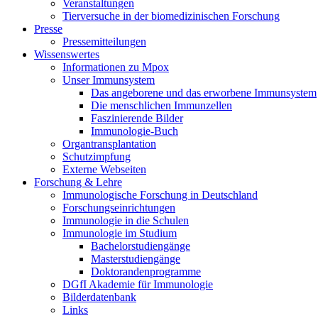
Veranstaltungen
Tierversuche in der biomedizinischen Forschung
Presse
Pressemitteilungen
Wissenswertes
Informationen zu Mpox
Unser Immunsystem
Das angeborene und das erworbene Immunsystem
Die menschlichen Immunzellen
Faszinierende Bilder
Immunologie-Buch
Organtransplantation
Schutzimpfung
Externe Webseiten
Forschung & Lehre
Immunologische Forschung in Deutschland
Forschungseinrichtungen
Immunologie in die Schulen
Immunologie im Studium
Bachelorstudiengänge
Masterstudiengänge
Doktorandenprogramme
DGfI Akademie für Immunologie
Bilderdatenbank
Links