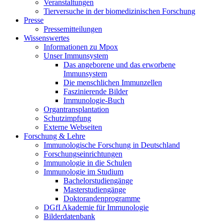
Veranstaltungen
Tierversuche in der biomedizinischen Forschung
Presse
Pressemitteilungen
Wissenswertes
Informationen zu Mpox
Unser Immunsystem
Das angeborene und das erworbene
Immunsystem
Die menschlichen Immunzellen
Faszinierende Bilder
Immunologie-Buch
Organtransplantation
Schutzimpfung
Externe Webseiten
Forschung & Lehre
Immunologische Forschung in Deutschland
Forschungseinrichtungen
Immunologie in die Schulen
Immunologie im Studium
Bachelorstudiengänge
Masterstudiengänge
Doktorandenprogramme
DGfI Akademie für Immunologie
Bilderdatenbank