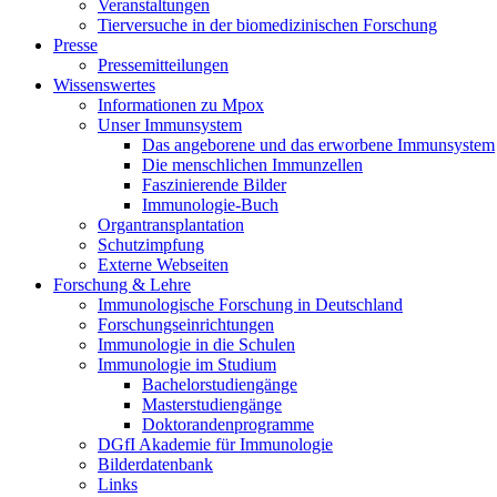
Veranstaltungen
Tierversuche in der biomedizinischen Forschung
Presse
Pressemitteilungen
Wissenswertes
Informationen zu Mpox
Unser Immunsystem
Das angeborene und das erworbene Immunsystem
Die menschlichen Immunzellen
Faszinierende Bilder
Immunologie-Buch
Organtransplantation
Schutzimpfung
Externe Webseiten
Forschung & Lehre
Immunologische Forschung in Deutschland
Forschungseinrichtungen
Immunologie in die Schulen
Immunologie im Studium
Bachelorstudiengänge
Masterstudiengänge
Doktorandenprogramme
DGfI Akademie für Immunologie
Bilderdatenbank
Links