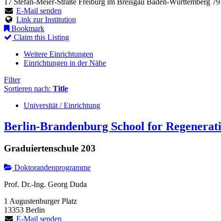
17 Stefan-Meier-Straße
Freiburg im Breisgau
Baden-Württemberg
79
E-Mail senden
Link zur Institution
Bookmark
Claim this Listing
Weitere Einrichtungen
Einrichtungen in der Nähe
Filter
Sortieren nach:
Title
Universität / Einrichtung
Berlin-Brandenburg School for Regenerat
Graduiertenschule 203
Doktorandenprogramme
Prof. Dr.-Ing. Georg Duda
1 Augustenburger Platz
13353 Berlin
E-Mail senden