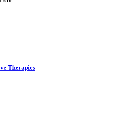
104
DE
ive Therapies