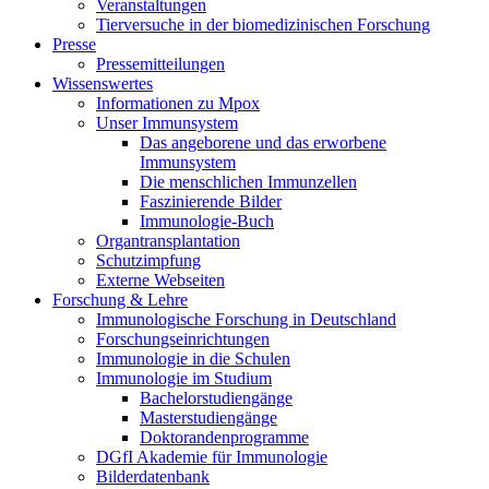
Veranstaltungen
Tierversuche in der biomedizinischen Forschung
Presse
Pressemitteilungen
Wissenswertes
Informationen zu Mpox
Unser Immunsystem
Das angeborene und das erworbene
Immunsystem
Die menschlichen Immunzellen
Faszinierende Bilder
Immunologie-Buch
Organtransplantation
Schutzimpfung
Externe Webseiten
Forschung & Lehre
Immunologische Forschung in Deutschland
Forschungseinrichtungen
Immunologie in die Schulen
Immunologie im Studium
Bachelorstudiengänge
Masterstudiengänge
Doktorandenprogramme
DGfI Akademie für Immunologie
Bilderdatenbank