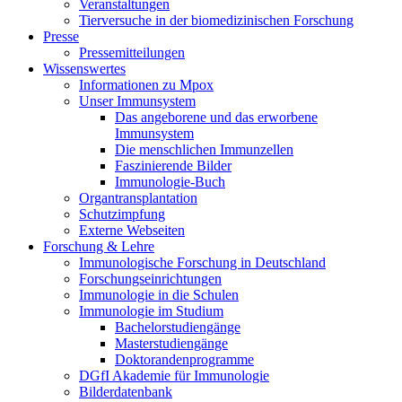
Veranstaltungen
Tierversuche in der biomedizinischen Forschung
Presse
Pressemitteilungen
Wissenswertes
Informationen zu Mpox
Unser Immunsystem
Das angeborene und das erworbene
Immunsystem
Die menschlichen Immunzellen
Faszinierende Bilder
Immunologie-Buch
Organtransplantation
Schutzimpfung
Externe Webseiten
Forschung & Lehre
Immunologische Forschung in Deutschland
Forschungseinrichtungen
Immunologie in die Schulen
Immunologie im Studium
Bachelorstudiengänge
Masterstudiengänge
Doktorandenprogramme
DGfI Akademie für Immunologie
Bilderdatenbank