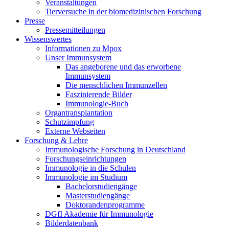
Veranstaltungen
Tierversuche in der biomedizinischen Forschung
Presse
Pressemitteilungen
Wissenswertes
Informationen zu Mpox
Unser Immunsystem
Das angeborene und das erworbene
Immunsystem
Die menschlichen Immunzellen
Faszinierende Bilder
Immunologie-Buch
Organtransplantation
Schutzimpfung
Externe Webseiten
Forschung & Lehre
Immunologische Forschung in Deutschland
Forschungseinrichtungen
Immunologie in die Schulen
Immunologie im Studium
Bachelorstudiengänge
Masterstudiengänge
Doktorandenprogramme
DGfI Akademie für Immunologie
Bilderdatenbank