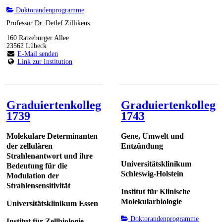
Doktorandenprogramme
Professor Dr. Detlef Zillikens
160 Ratzeburger Allee
23562 Lübeck
E-Mail senden
Link zur Institution
Graduiertenkolleg
Graduiertenkolleg
1739
1743
Molekulare Determinanten
Gene, Umwelt und
der zellulären
Entzündung
Strahlenantwort und ihre
Universitätsklinikum
Bedeutung für die
Schleswig-Holstein
Modulation der
Strahlensensitivität
Institut für Klinische
Molekularbiologie
Universitätsklinikum Essen
Doktorandenprogramme
Institut für Zellbiologie