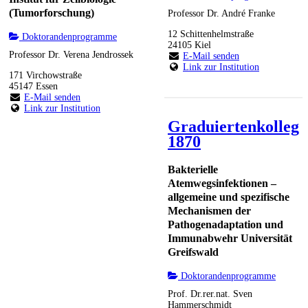
(Tumorforschung)
Professor Dr. André Franke
12 Schittenhelmstraße
Doktorandenprogramme
24105 Kiel
Professor Dr. Verena Jendrossek
E-Mail senden
Link zur Institution
171 Virchowstraße
45147 Essen
E-Mail senden
Link zur Institution
Graduiertenkolleg
1870
Bakterielle
Atemwegsinfektionen –
allgemeine und spezifische
Mechanismen der
Pathogenadaptation und
Immunabwehr Universität
Greifswald
Doktorandenprogramme
Prof. Dr.rer.nat. Sven
Hammerschmidt