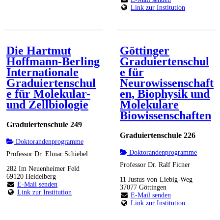
Link zur Institution
Die Hartmut
Göttinger
Hoffmann-Berling
Graduiertenschul
Internationale
e für
Graduiertenschul
Neurowissenschaft
e für Molekular-
en, Biophysik und
und Zellbiologie
Molekulare
Biowissenschaften
Graduiertenschule 249
Graduiertenschule 226
Doktorandenprogramme
Doktorandenprogramme
Professor Dr. Elmar Schiebel
Professor Dr. Ralf Ficner
282 Im Neuenheimer Feld
69120 Heidelberg
11 Justus-von-Liebig-Weg
E-Mail senden
37077 Göttingen
Link zur Institution
E-Mail senden
Link zur Institution