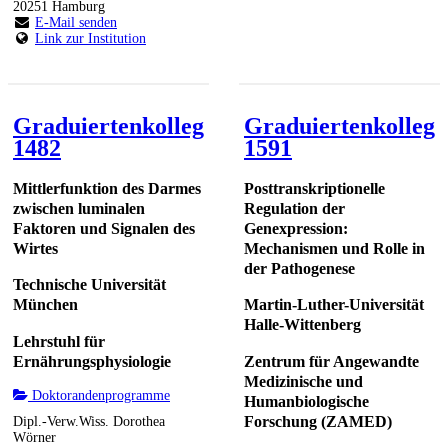
20251 Hamburg
E-Mail senden
Link zur Institution
Graduiertenkolleg
Graduiertenkolleg
1482
1591
Mittlerfunktion des Darmes
Posttranskriptionelle
zwischen luminalen
Regulation der
Faktoren und Signalen des
Genexpression:
Wirtes
Mechanismen und Rolle in
der Pathogenese
Technische Universität
München
Martin-Luther-Universität
Halle-Wittenberg
Lehrstuhl für
Ernährungsphysiologie
Zentrum für Angewandte
Medizinische und
Doktorandenprogramme
Humanbiologische
Forschung (ZAMED)
Dipl.-Verw.Wiss. Dorothea
Wörner