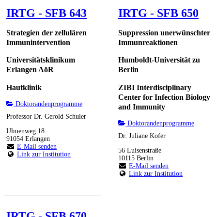
IRTG - SFB 643
IRTG - SFB 650
Strategien der zellulären
Suppression unerwünschter
Immunintervention
Immunreaktionen
Universitätsklinikum
Humboldt-Universität zu
Erlangen AöR
Berlin
Hautklinik
ZIBI Interdisciplinary
Center for Infection Biology
Doktorandenprogramme
and Immunity
Professor Dr. Gerold Schuler
Doktorandenprogramme
Ulmenweg 18
Dr. Juliane Kofer
91054 Erlangen
E-Mail senden
56 Luisenstraße
Link zur Institution
10115 Berlin
E-Mail senden
Link zur Institution
IRTG - SFB 670