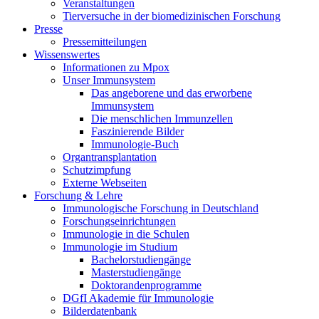
Veranstaltungen
Tierversuche in der biomedizinischen Forschung
Presse
Pressemitteilungen
Wissenswertes
Informationen zu Mpox
Unser Immunsystem
Das angeborene und das erworbene
Immunsystem
Die menschlichen Immunzellen
Faszinierende Bilder
Immunologie-Buch
Organtransplantation
Schutzimpfung
Externe Webseiten
Forschung & Lehre
Immunologische Forschung in Deutschland
Forschungseinrichtungen
Immunologie in die Schulen
Immunologie im Studium
Bachelorstudiengänge
Masterstudiengänge
Doktorandenprogramme
DGfI Akademie für Immunologie
Bilderdatenbank