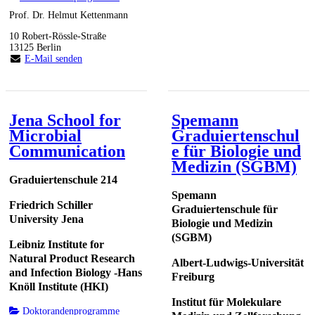
Prof. Dr. Helmut Kettenmann
10 Robert-Rössle-Straße
13125 Berlin
E-Mail senden
Jena School for
Spemann
Microbial
Graduiertenschul
Communication
e für Biologie und
Medizin (SGBM)
Graduiertenschule 214
Spemann
Friedrich Schiller
Graduiertenschule für
University Jena
Biologie und Medizin
(SGBM)
Leibniz Institute for
Natural Product Research
Albert-Ludwigs-Universität
and Infection Biology -Hans
Freiburg
Knöll Institute (HKI)
Institut für Molekulare
Doktorandenprogramme