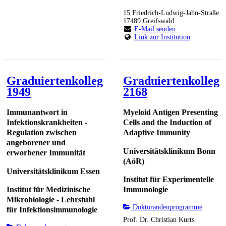
15 Friedrich-Ludwig-Jahn-Straße
17489 Greifswald
E-Mail senden
Link zur Institution
Graduiertenkolleg
Graduiertenkolleg
1949
2168
Immunantwort in
Myeloid Antigen Presenting
Infektionskrankheiten -
Cells and the Induction of
Regulation zwischen
Adaptive Immunity
angeborener und
Universitätsklinikum Bonn
erworbener Immunität
(AöR)
Universitätsklinikum Essen
Institut für Experimentelle
Institut für Medizinische
Immunologie
Mikrobiologie - Lehrstuhl
Doktorandenprogramme
für Infektionsimmunologie
Prof. Dr. Christian Kurts