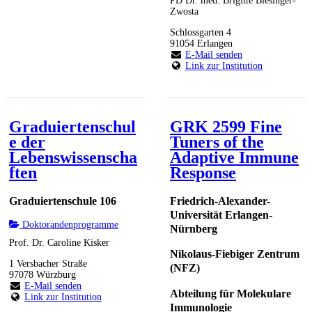
PD Dr. med. Brigitte Biesinger-
Zwosta
Schlossgarten 4
91054 Erlangen
E-Mail senden
Link zur Institution
Graduiertenschul
GRK 2599 Fine
e der
Tuners of the
Lebenswissenscha
Adaptive Immune
ften
Response
Graduiertenschule 106
Friedrich-Alexander-
Universität Erlangen-
Doktorandenprogramme
Nürnberg
Prof. Dr. Caroline Kisker
Nikolaus-Fiebiger Zentrum
1 Versbacher Straße
(NFZ)
97078 Würzburg
E-Mail senden
Abteilung für Molekulare
Link zur Institution
Immunologie