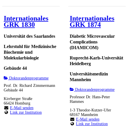
Internationales
Internationales
GRK 1830
GRK 1874
Universität des Saarlandes
Diabetic Microvascular
Complications
Lehrstuhl für Medizinische
(DIAMICOM)
Biochemie und
Molekularbiologie
Ruprecht-Karls-Universität
Heidelberg
Gebäude 44
Universitätsmedizin
Doktorandenprogramme
Mannheim
Prof. Dr. Richard Zimmermann
Doktorandenprogramme
Gebäude 44
Professor Dr. Hans-Peter
Kirrberger Straße
Hammes
66424 Homburg
E-Mail senden
1-3 Theodor-Kutzer-Ufer
Link zur Institution
68167 Mannheim
E-Mail senden
Link zur Institution