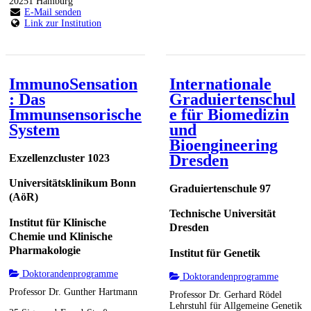
20251 Hamburg
E-Mail senden
Link zur Institution
ImmunoSensation
Internationale
: Das
Graduiertenschul
Immunsensorische
e für Biomedizin
System
und
Bioengineering
Dresden
Exzellenzcluster 1023
Universitätsklinikum Bonn
Graduiertenschule 97
(AöR)
Technische Universität
Institut für Klinische
Dresden
Chemie und Klinische
Pharmakologie
Institut für Genetik
Doktorandenprogramme
Doktorandenprogramme
Professor Dr. Gunther Hartmann
Professor Dr. Gerhard Rödel
Lehrstuhl für Allgemeine Genetik