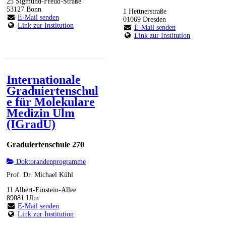
25 Sigmund-Freud-Straße
53127 Bonn
1 Hettnerstraße
E-Mail senden
01069 Dresden
Link zur Institution
E-Mail senden
Link zur Institution
Internationale
Graduiertenschul
e für Molekulare
Medizin Ulm
(IGradU)
Graduiertenschule 270
Doktorandenprogramme
Prof. Dr. Michael Kühl
11 Albert-Einstein-Allee
89081 Ulm
E-Mail senden
Link zur Institution