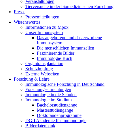
Veranstaltungen
Tierversuche in der biomedizinischen Forschung
Presse
Pressemitteilungen
Wissenswertes
Informationen zu Mpox
Unser Immunsystem
Das angeborene und das erworbene
Immunsystem
Die menschlichen Immunzellen
Faszinierende Bilder
Immunologie-Buch
Organtransplantation
Schutzimpfung
Externe Webseiten
Forschung & Lehre
Immunologische Forschung in Deutschland
Forschungseinrichtungen
Immunologie in die Schulen
Immunologie im Studium
Bachelorstudiengänge
Masterstudiengänge
Doktorandenprogramme
DGfI Akademie für Immunologie
Bilderdatenbank