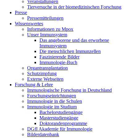
Veranstaltungen
Tierversuche in der biomedizinischen Forschung
Presse
Pressemitteilungen
Wissenswertes
Informationen zu Mpox
Unser Immunsystem
Das angeborene und das erworbene
Immunsystem
Die menschlichen Immunzellen
Faszinierende Bilder
Immunologie-Buch
Organtransplantation
Schutzimpfung
Externe Webseiten
Forschung & Lehre
Immunologische Forschung in Deutschland
Forschungseinrichtungen
Immunologie in die Schulen
Immunologie im Studium
Bachelorstudiengänge
Masterstudiengänge
Doktorandenprogramme
DGfI Akademie für Immunologie
Bilderdatenbank