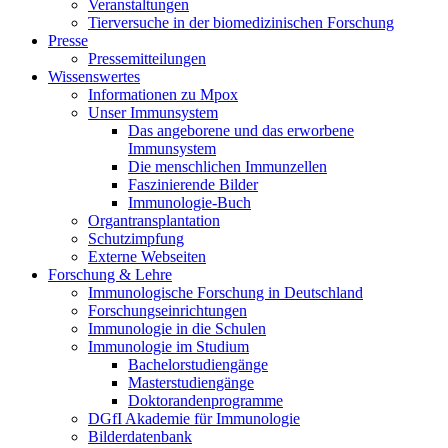
Veranstaltungen
Tierversuche in der biomedizinischen Forschung
Presse
Pressemitteilungen
Wissenswertes
Informationen zu Mpox
Unser Immunsystem
Das angeborene und das erworbene
Immunsystem
Die menschlichen Immunzellen
Faszinierende Bilder
Immunologie-Buch
Organtransplantation
Schutzimpfung
Externe Webseiten
Forschung & Lehre
Immunologische Forschung in Deutschland
Forschungseinrichtungen
Immunologie in die Schulen
Immunologie im Studium
Bachelorstudiengänge
Masterstudiengänge
Doktorandenprogramme
DGfI Akademie für Immunologie
Bilderdatenbank