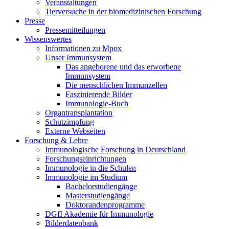
Veranstaltungen
Tierversuche in der biomedizinischen Forschung
Presse
Pressemitteilungen
Wissenswertes
Informationen zu Mpox
Unser Immunsystem
Das angeborene und das erworbene
Immunsystem
Die menschlichen Immunzellen
Faszinierende Bilder
Immunologie-Buch
Organtransplantation
Schutzimpfung
Externe Webseiten
Forschung & Lehre
Immunologische Forschung in Deutschland
Forschungseinrichtungen
Immunologie in die Schulen
Immunologie im Studium
Bachelorstudiengänge
Masterstudiengänge
Doktorandenprogramme
DGfI Akademie für Immunologie
Bilderdatenbank