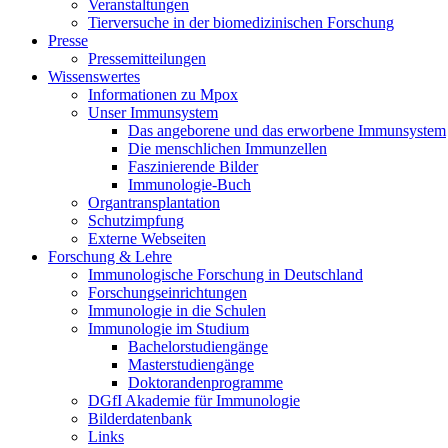
Veranstaltungen
Tierversuche in der biomedizinischen Forschung
Presse
Pressemitteilungen
Wissenswertes
Informationen zu Mpox
Unser Immunsystem
Das angeborene und das erworbene Immunsystem
Die menschlichen Immunzellen
Faszinierende Bilder
Immunologie-Buch
Organtransplantation
Schutzimpfung
Externe Webseiten
Forschung & Lehre
Immunologische Forschung in Deutschland
Forschungseinrichtungen
Immunologie in die Schulen
Immunologie im Studium
Bachelorstudiengänge
Masterstudiengänge
Doktorandenprogramme
DGfI Akademie für Immunologie
Bilderdatenbank
Links