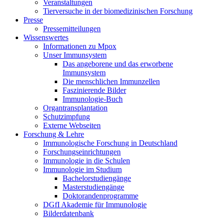
Veranstaltungen
Tierversuche in der biomedizinischen Forschung
Presse
Pressemitteilungen
Wissenswertes
Informationen zu Mpox
Unser Immunsystem
Das angeborene und das erworbene
Immunsystem
Die menschlichen Immunzellen
Faszinierende Bilder
Immunologie-Buch
Organtransplantation
Schutzimpfung
Externe Webseiten
Forschung & Lehre
Immunologische Forschung in Deutschland
Forschungseinrichtungen
Immunologie in die Schulen
Immunologie im Studium
Bachelorstudiengänge
Masterstudiengänge
Doktorandenprogramme
DGfI Akademie für Immunologie
Bilderdatenbank