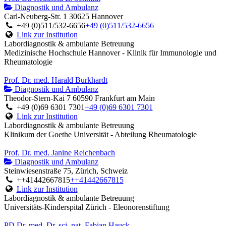
Diagnostik und Ambulanz
Carl-Neuberg-Str. 1 30625 Hannover
+49 (0)511/532-6656
+49 (0)511/532-6656
Link zur Institution
Labordiagnostik & ambulante Betreuung
Medizinische Hochschule Hannover - Klinik für Immunologie und
Rheumatologie
Prof. Dr. med. Harald Burkhardt
Diagnostik und Ambulanz
Theodor-Stern-Kai 7 60590 Frankfurt am Main
+49 (0)69 6301 7301
+49 (0)69 6301 7301
Link zur Institution
Labordiagnostik & ambulante Betreuung
Klinikum der Goethe Universität - Abteilung Rheumatologie
Prof. Dr. med. Janine Reichenbach
Diagnostik und Ambulanz
Steinwiesenstraße 75, Zürich, Schweiz
++41442667815
++41442667815
Link zur Institution
Labordiagnostik & ambulante Betreuung
Universitäts-Kinderspital Zürich - Eleonorenstiftung
PD Dr. med. Dr. sci. nat. Fabian Hauck