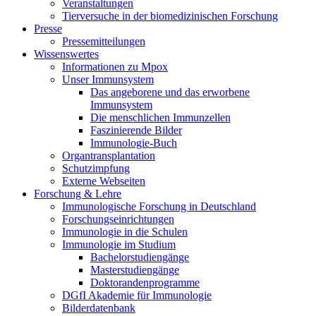
Veranstaltungen
Tierversuche in der biomedizinischen Forschung
Presse
Pressemitteilungen
Wissenswertes
Informationen zu Mpox
Unser Immunsystem
Das angeborene und das erworbene
Immunsystem
Die menschlichen Immunzellen
Faszinierende Bilder
Immunologie-Buch
Organtransplantation
Schutzimpfung
Externe Webseiten
Forschung & Lehre
Immunologische Forschung in Deutschland
Forschungseinrichtungen
Immunologie in die Schulen
Immunologie im Studium
Bachelorstudiengänge
Masterstudiengänge
Doktorandenprogramme
DGfI Akademie für Immunologie
Bilderdatenbank