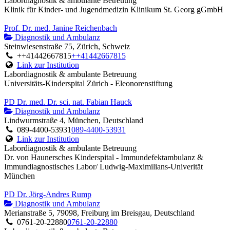
Labordiagnostik & ambulante Betreuung
Klinik für Kinder- und Jugendmedizin Klinikum St. Georg gGmbH
Prof. Dr. med. Janine Reichenbach
Diagnostik und Ambulanz
Steinwiesenstraße 75, Zürich, Schweiz
++41442667815
++41442667815
Link zur Institution
Labordiagnostik & ambulante Betreuung
Universitäts-Kinderspital Zürich - Eleonorenstiftung
PD Dr. med. Dr. sci. nat. Fabian Hauck
Diagnostik und Ambulanz
Lindwurmstraße 4, München, Deutschland
089-4400-53931
089-4400-53931
Link zur Institution
Labordiagnostik & ambulante Betreuung
Dr. von Haunersches Kinderspital - Immundefektambulanz &
Immundiagnostisches Labor/ Ludwig-Maximilians-Univerität
München
PD Dr. Jörg-Andres Rump
Diagnostik und Ambulanz
Merianstraße 5, 79098, Freiburg im Breisgau, Deutschland
0761-20-22880
0761-20-22880