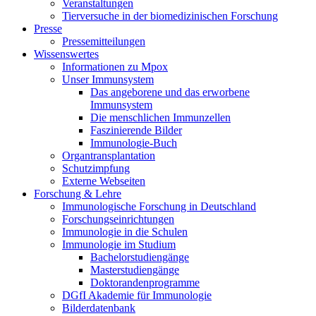
Veranstaltungen
Tierversuche in der biomedizinischen Forschung
Presse
Pressemitteilungen
Wissenswertes
Informationen zu Mpox
Unser Immunsystem
Das angeborene und das erworbene
Immunsystem
Die menschlichen Immunzellen
Faszinierende Bilder
Immunologie-Buch
Organtransplantation
Schutzimpfung
Externe Webseiten
Forschung & Lehre
Immunologische Forschung in Deutschland
Forschungseinrichtungen
Immunologie in die Schulen
Immunologie im Studium
Bachelorstudiengänge
Masterstudiengänge
Doktorandenprogramme
DGfI Akademie für Immunologie
Bilderdatenbank