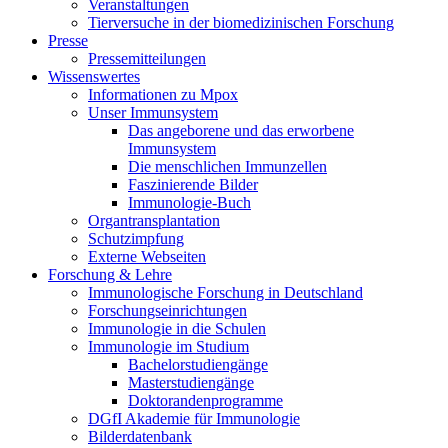
Veranstaltungen
Tierversuche in der biomedizinischen Forschung
Presse
Pressemitteilungen
Wissenswertes
Informationen zu Mpox
Unser Immunsystem
Das angeborene und das erworbene
Immunsystem
Die menschlichen Immunzellen
Faszinierende Bilder
Immunologie-Buch
Organtransplantation
Schutzimpfung
Externe Webseiten
Forschung & Lehre
Immunologische Forschung in Deutschland
Forschungseinrichtungen
Immunologie in die Schulen
Immunologie im Studium
Bachelorstudiengänge
Masterstudiengänge
Doktorandenprogramme
DGfI Akademie für Immunologie
Bilderdatenbank