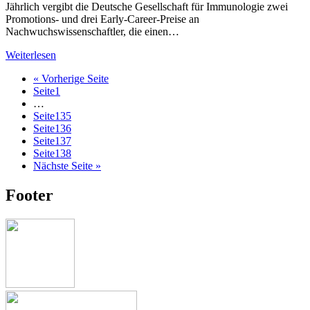
Jährlich vergibt die Deutsche Gesellschaft für Immunologie zwei
Promotions- und drei Early-Career-Preise an
Nachwuchswissenschaftler, die einen…
Weiterlesen
« Vorherige Seite
Seite
1
…
Seite
135
Seite
136
Seite
137
Seite
138
Nächste Seite »
Footer