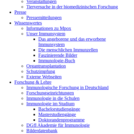
Veranstaltungen
Tierversuche in der biomedizinischen Forschung
Presse
Pressemitteilungen
Wissenswertes
Informationen zu Mpox
Unser Immunsystem
Das angeborene und das erworbene
Immunsystem
Die menschlichen Immunzellen
Faszinierende Bilder
Immunologie-Buch
Organtransplantation
Schutzimpfung
Externe Webseiten
Forschung & Lehre
Immunologische Forschung in Deutschland
Forschungseinrichtungen
Immunologie in die Schulen
Immunologie im Studium
Bachelorstudiengänge
Masterstudiengänge
Doktorandenprogramme
DGfI Akademie für Immunologie
Bilderdatenbank