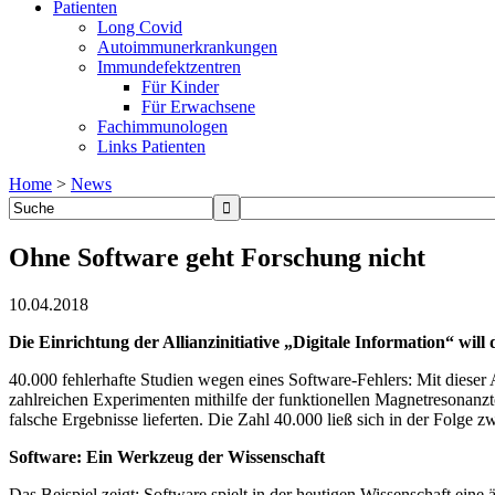
Patienten
Long Covid
Autoimmunerkrankungen
Immundefektzentren
Für Kinder
Für Erwachsene
Fachimmunologen
Links Patienten
Home
>
News
Ohne Software geht Forschung nicht
10.04.2018
Die Einrichtung der Allianzinitiative „Digitale Information“ will 
40.000 fehlerhafte Studien wegen eines Software-Fehlers: Mit dieser 
zahlreichen Experimenten mithilfe der funktionellen Magnetresonanzt
falsche Ergebnisse lieferten. Die Zahl 40.000 ließ sich in der Folge z
Software: Ein Werkzeug der Wissenschaft
Das Beispiel zeigt: Software spielt in der heutigen Wissenschaft ein