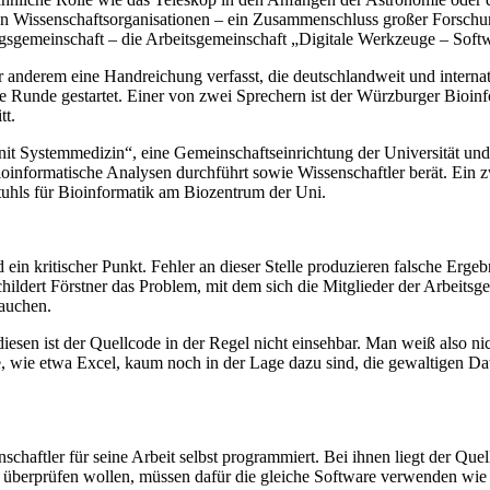
chen Wissenschaftsorganisationen – ein Zusammenschluss großer Forschu
sgemeinschaft – die Arbeitsgemeinschaft „Digitale Werkzeuge – Softw
anderem eine Handreichung verfasst, die deutschlandweit und internat
ue Runde gestartet. Einer von zwei Sprechern ist der Würzburger Bioinf
tt.
 Unit Systemmedizin“, eine Gemeinschaftseinrichtung der Universität un
formatische Analysen durchführt sowie Wissenschaftler berät. Ein zwe
uhls für Bioinformatik am Biozentrum der Uni.
 ein kritischer Punkt. Fehler an dieser Stelle produzieren falsche Erg
ildert Förstner das Problem, mit dem sich die Mitglieder der Arbeitsg
tauchen.
esen ist der Quellcode in der Regel nicht einsehbar. Man weiß also nic
e, wie etwa Excel, kaum noch in der Lage dazu sind, die gewaltigen D
nschaftler für seine Arbeit selbst programmiert. Bei ihnen liegt der Q
 überprüfen wollen, müssen dafür die gleiche Software verwenden wie d