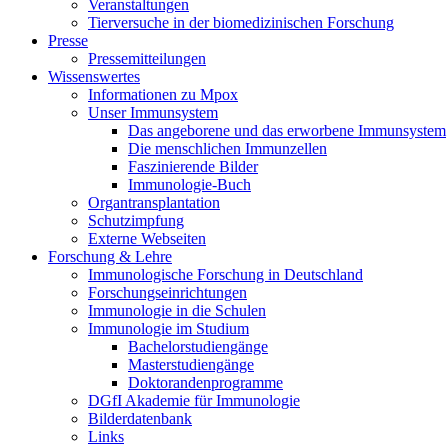
Veranstaltungen
Tierversuche in der biomedizinischen Forschung
Presse
Pressemitteilungen
Wissenswertes
Informationen zu Mpox
Unser Immunsystem
Das angeborene und das erworbene Immunsystem
Die menschlichen Immunzellen
Faszinierende Bilder
Immunologie-Buch
Organtransplantation
Schutzimpfung
Externe Webseiten
Forschung & Lehre
Immunologische Forschung in Deutschland
Forschungseinrichtungen
Immunologie in die Schulen
Immunologie im Studium
Bachelorstudiengänge
Masterstudiengänge
Doktorandenprogramme
DGfI Akademie für Immunologie
Bilderdatenbank
Links