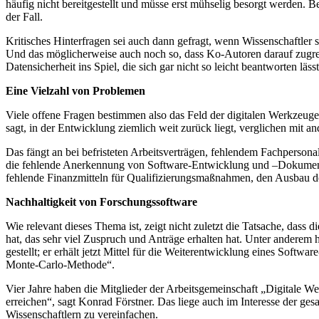
häufig nicht bereitgestellt und müsse erst mühselig besorgt werden. Bes
der Fall.
Kritisches Hinterfragen sei auch dann gefragt, wenn Wissenschaftler 
Und das möglicherweise auch noch so, dass Ko-Autoren darauf zugrei
Datensicherheit ins Spiel, die sich gar nicht so leicht beantworten lä
Eine Vielzahl von Problemen
Viele offene Fragen bestimmen also das Feld der digitalen Werkzeug
sagt, in der Entwicklung ziemlich weit zurück liegt, verglichen mit a
Das fängt an bei befristeten Arbeitsverträgen, fehlendem Fachpersona
die fehlende Anerkennung von Software-Entwicklung und –Dokumentat
fehlende Finanzmitteln für Qualifizierungsmaßnahmen, den Ausbau de
Nachhaltigkeit von Forschungssoftware
Wie relevant dieses Thema ist, zeigt nicht zuletzt die Tatsache, das
hat, das sehr viel Zuspruch und Anträge erhalten hat. Unter anderem
gestellt; er erhält jetzt Mittel für die Weiterentwicklung eines So
Monte-Carlo-Methode“.
Vier Jahre haben die Mitglieder der Arbeitsgemeinschaft „Digitale Wer
erreichen“, sagt Konrad Förstner. Das liege auch im Interesse der ge
Wissenschaftlern zu vereinfachen.