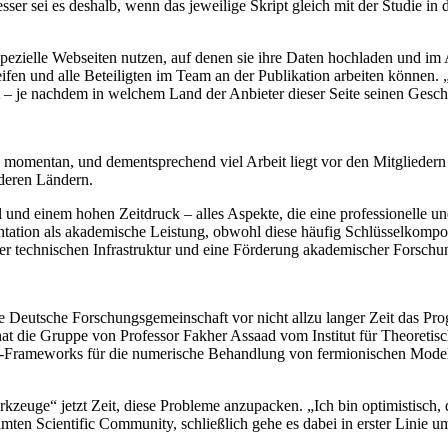
ser sei es deshalb, wenn das jeweilige Skript gleich mit der Studie in d
spezielle Webseiten nutzen, auf denen sie ihre Daten hochladen und im 
fen und alle Beteiligten im Team an der Publikation arbeiten können.
sst – je nachdem in welchem Land der Anbieter dieser Seite seinen Geschäf
e momentan, und dementsprechend viel Arbeit liegt vor den Mitglieder
nderen Ländern.
l und einem hohen Zeitdruck – alles Aspekte, die eine professionelle 
ion als akademische Leistung, obwohl diese häufig Schlüsselkomponen
r technischen Infrastruktur und eine Förderung akademischer Forschu
s die Deutsche Forschungsgemeinschaft vor nicht allzu langer Zeit das
 hat die Gruppe von Professor Fakher Assaad vom Institut für Theoreti
ftware-Frameworks für die numerische Behandlung von fermionischen Mode
kzeuge“ jetzt Zeit, diese Probleme anzupacken. „Ich bin optimistisch, d
samten Scientific Community, schließlich gehe es dabei in erster Linie 