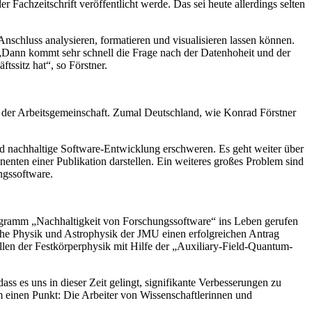
er Fachzeitschrift veröffentlicht werde. Das sei heute allerdings selten
Anschluss analysieren, formatieren und visualisieren lassen können.
 „Dann kommt sehr schnell die Frage nach der Datenhoheit und der
tssitz hat“, so Förstner.
n der Arbeitsgemeinschaft. Zumal Deutschland, wie Konrad Förstner
und nachhaltige Software-Entwicklung erschweren. Es geht weiter über
ten einer Publikation darstellen. Ein weiteres großes Problem sind
ngssoftware.
 Programm „Nachhaltigkeit von Forschungssoftware“ ins Leben gerufen
sche Physik und Astrophysik der JMU einen erfolgreichen Antrag
llen der Festkörperphysik mit Hilfe der „Auxiliary-Field-Quantum-
ass es uns in dieser Zeit gelingt, signifikante Verbesserungen zu
um einen Punkt: Die Arbeiter von Wissenschaftlerinnen und