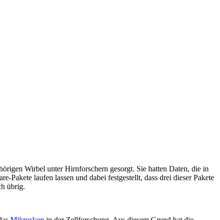
örigen Wirbel unter Hirnforschern gesorgt. Sie hatten Daten, die in
akete laufen lassen und dabei festgestellt, dass drei dieser Pakete
ch übrig.
 das
Mikroskop
in der Zellforschung. Aus diesem Grund hat die