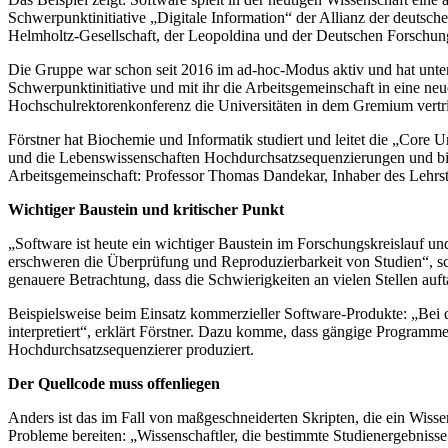
Schwerpunktinitiative „Digitale Information“ der Allianz der deuts
Helmholtz-Gesellschaft, der Leopoldina und der Deutschen Forschung
Die Gruppe war schon seit 2016 im ad-hoc-Modus aktiv und hat unter 
Schwerpunktinitiative und mit ihr die Arbeitsgemeinschaft in eine ne
Hochschulrektorenkonferenz die Universitäten in dem Gremium vertri
Förstner hat Biochemie und Informatik studiert und leitet die „Core
und die Lebenswissenschaften Hochdurchsatzsequenzierungen und bioin
Arbeitsgemeinschaft: Professor Thomas Dandekar, Inhaber des Lehrst
Wichtiger Baustein und kritischer Punkt
„Software ist heute ein wichtiger Baustein im Forschungskreislauf und
erschweren die Überprüfung und Reproduzierbarkeit von Studien“, sch
genauere Betrachtung, dass die Schwierigkeiten an vielen Stellen auf
Beispielsweise beim Einsatz kommerzieller Software-Produkte: „Bei di
interpretiert“, erklärt Förstner. Dazu komme, dass gängige Programm
Hochdurchsatzsequenzierer produziert.
Der Quellcode muss offenliegen
Anders ist das im Fall von maßgeschneiderten Skripten, die ein Wisse
Probleme bereiten: „Wissenschaftler, die bestimmte Studienergebnisse