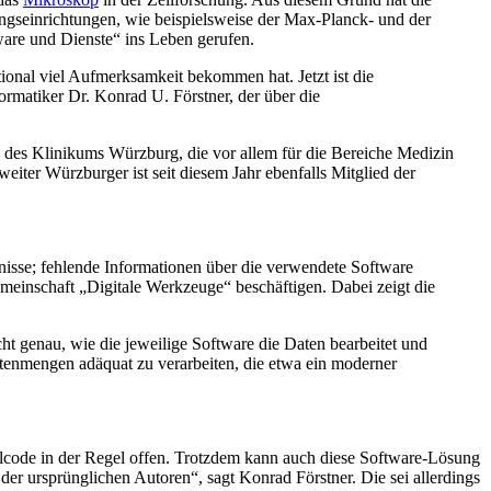
ngseinrichtungen, wie beispielsweise der Max-Planck- und der
are und Dienste“ ins Leben gerufen.
ional viel Aufmerksamkeit bekommen hat. Jetzt ist die
ormatiker Dr. Konrad U. Förstner, der über die
d des Klinikums Würzburg, die vor allem für die Bereiche Medizin
iter Würzburger ist seit diesem Jahr ebenfalls Mitglied der
ebnisse; fehlende Informationen über die verwendete Software
emeinschaft „Digitale Werkzeuge“ beschäftigen. Dabei zeigt die
ht genau, wie die jeweilige Software die Daten bearbeitet und
atenmengen adäquat zu verarbeiten, die etwa ein moderner
uellcode in der Regel offen. Trotzdem kann auch diese Software-Lösung
er ursprünglichen Autoren“, sagt Konrad Förstner. Die sei allerdings