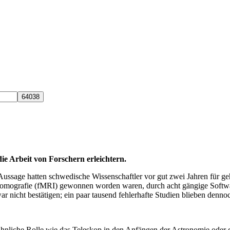
die Arbeit von Forschern erleichtern.
Aussage hatten schwedische Wissenschaftler vor gut zwei Jahren für geh
omografie (fMRI) gewonnen worden waren, durch acht gängige Software-P
war nicht bestätigen; ein paar tausend fehlerhafte Studien blieben denno
e ähnliche Rolle wie das Teleskop in den Anfängen der Astronomie oder