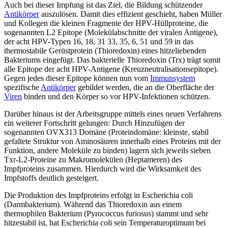
Auch bei dieser Impfung ist das Ziel, die Bildung schützender
Antikörper
auszulösen. Damit dies effizient geschieht, haben Müller
und Kollegen die kleinen Fragmente der HPV-Hüllproteine, die
sogenannten L2 Epitope (Molekülabschnitte der viralen Antigene),
der acht HPV-Typen 16, 18, 31 33, 35, 6, 51 und 59 in das
thermostabile Gerüstprotein (Thioredoxin) eines hitzeliebenden
Bakteriums eingefügt. Das bakterielle Thioredoxin (Trx) trägt somit
alle Epitope der acht HPV-Antigene (Kreuzneutralisationsepitope).
Gegen jedes dieser Epitope können nun vom
Immunsystem
spezifische
Antikörper
gebildet werden, die an die Oberfläche der
Viren
binden und den Körper so vor HPV-Infektionen schützen.
Darüber hinaus ist der Arbeitsgruppe mittels eines neuen Verfahrens
ein weiterer Fortschritt gelungen: Durch Hinzufügen der
sogenannten OVX313 Domäne (Proteindomäne: kleinste, stabil
gefaltete Struktur von Aminosäuren innerhalb eines Proteins mit der
Funktion, andere Moleküle zu binden) lagern sich jeweils sieben
Txr-L2-Proteine zu Makromolekülen (Heptameren) des
Impfproteins zusammen. Hierdurch wird die Wirksamkeit des
Impfstoffs deutlich gesteigert.
Die Produktion des Impfproteins erfolgt in Escherichia coli
(Darmbakterium). Während das Thioredoxin aus einem
thermophilen Bakterium (Pyrococcus furiosus) stammt und sehr
hitzestabil ist, hat Escherichia coli sein Temperaturoptimum bei