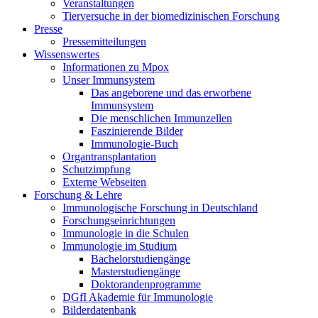
Veranstaltungen
Tierversuche in der biomedizinischen Forschung
Presse
Pressemitteilungen
Wissenswertes
Informationen zu Mpox
Unser Immunsystem
Das angeborene und das erworbene
Immunsystem
Die menschlichen Immunzellen
Faszinierende Bilder
Immunologie-Buch
Organtransplantation
Schutzimpfung
Externe Webseiten
Forschung & Lehre
Immunologische Forschung in Deutschland
Forschungseinrichtungen
Immunologie in die Schulen
Immunologie im Studium
Bachelorstudiengänge
Masterstudiengänge
Doktorandenprogramme
DGfI Akademie für Immunologie
Bilderdatenbank