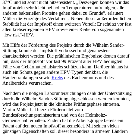
37°C und ist somit nicht hitzeresistent. „Deswegen können wir das
Impfprotein sehr leicht bei hohen Temperaturen aufreinigen, alle
anderen bakteriellen Proteine gehen dabei zu Grunde”, erläutert
Müller die Vorzüge des Verfahrens. Neben dieser außerordentlichen
Stabilität hat der Impfstoff einen weiteren Vorteil: Er schützt vor fast
allen krebserregenden HPV sowie einer Reihe von sogenannten
„low risk“-HPV.
Mit Hilfe der Förderung des Projekts durch die Wilhelm Sander-
Stiftung konnte der Impfstoff verbessert und genauestens
charakterisiert werden. Die präklinischen Ergebnisse deuten darauf
hin, dass der Impfstoff vor fast 99 Prozent aller HPV-bedingten
Fälle von Gebärmutterhalskrebs schützen kann. Darüber hinaus ist
auch ein Schutz gegen andere HPV-Typen denkbar, die
Hauterkrankungen sowie
Krebs
des Rachenraums und des
Analbereichs verursachen.
Nachdem die nötigen Laboruntersuchungen dank der Unterstützung
durch die Wilhelm Sander-Stiftung abgeschlossen werden konnten,
wird das Projekt jetzt in die klinische Prüfungsphase eintreten.
Martin Müller hat hierzu Fördermittel vom
Bundesforschungsministerium und von der Helmholtz-
Gemeinschaft erhalten. Zudem hat die Arbeitsgruppe bereits ein
Patent auf den neuen Impfstoff angemeldet. Mit seinen vielen
günstigen Eigenschaften soll dieser besonders in ärmeren Ländern