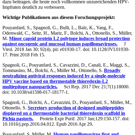
dazu beitragen, die heute noch vollkommen unzureichenden HPV-
Impfraten deutlich zu verbessern.
Wichtige Publikationen aus diesem Forschungsprojekt:
Pouyanfard, S., Spagnoli, G., Bulli, L., Balz, K., Yang, F.,
Odenwald, C., Seitz, H., Mariz, F., Bolchi, A., Ottonello, S., Müller,
M.
Minor capsid protein L2 polytope induces broad protection
against oncogenic and mucosal human papillomaviruses.
J
Virol. 2018 Jan 30; 92(4). pii: e01930-17. doi: 10.1128/JVI.01930-
17. Print 2018 Feb 15.
Spagnoli, G., Pouyanfard, S., Cavazzini, D., Canali, E., Maggi, S.,
Tommasino, M., Bolchi, A., Müller M., Ottonello, S.
Broadly
neutralizing antiviral responses induced by a single-molecule
HPV vaccine based on thermostable thioredoxin-L2
multiepitope nanoparticles.
Sci Rep. 2017 Dec 21;7(1):18000.
doi: 10.1038/s41598-017-18177-1.
Spagnoli, G., Bolchi, A., Cavazzini, D., Pouyanfard, S., Müller, M.,
Ottonello, S.
Secretory production of designed multipeptides
displayed on a thermostable bacterial thioredoxin scaffold in
Pichia pastoris.
Protein Expr Purif. 2017 Jan;129:150-157. doi:
10.1016/j.pep.2016.04.012. Epub 2016 Apr 29.
Pouyanfard, S, Müller, M.
Human papillomavirus first and