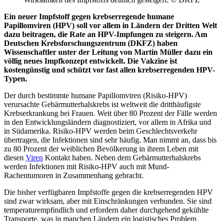
Ein neuer Impfstoff gegen krebserregende humane
Papillomviren (HPV) soll vor allem in Ländern der Dritten Welt
dazu beitragen, die Rate an HPV-Impfungen zu steigern. Am
Deutschen Krebsforschungszentrum (DKFZ) haben
Wissenschaftler unter der Leitung von Martin Müller dazu ein
völlig neues Impfkonzept entwickelt. Die Vakzine ist
kostengünstig und schützt vor fast allen krebserregenden HPV-
Typen.
Der durch bestimmte humane Papillomviren (Risiko-HPV)
verursachte Gebärmutterhalskrebs ist weltweit die dritthäufigste
Krebserkrankung bei Frauen. Weit über 80 Prozent der Fälle werden
in den Entwicklungsländern diagnostiziert, vor allem in Afrika und
in Südamerika. Risiko-HPV werden beim Geschlechtsverkehr
übertragen, die Infektionen sind sehr häufig. Man nimmt an, dass bis
zu 80 Prozent der weiblichen Bevölkerung in ihrem Leben mit
diesen
Viren
Kontakt haben. Neben dem Gebärmutterhalskrebs
werden Infektionen mit Risiko-HPV auch mit Mund-
Rachentumoren in Zusammenhang gebracht.
Die bisher verfügbaren Impfstoffe gegen die krebserregenden HPV
sind zwar wirksam, aber mit Einschränkungen verbunden. Sie sind
temperaturempfindlich und erfordern daher durchgehend gekühlte
Transporte, was in manchen Ländern ein logistisches Problem