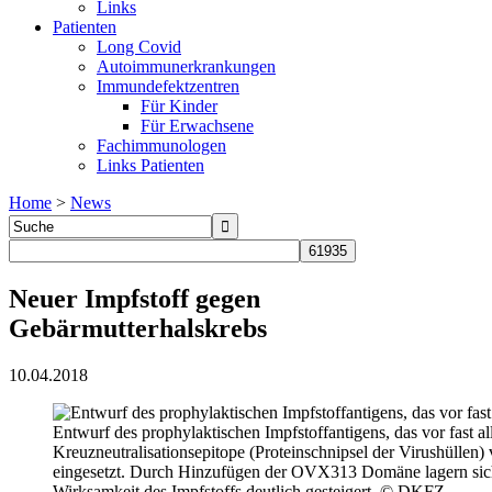
Links
Patienten
Long Covid
Autoimmunerkrankungen
Immundefektzentren
Für Kinder
Für Erwachsene
Fachimmunologen
Links Patienten
Home
>
News
Neuer Impfstoff gegen
Gebärmutterhalskrebs
10.04.2018
Entwurf des prophylaktischen Impfstoffantigens, das vor fast
Kreuzneutralisationsepitope (Proteinschnipsel der Virushüllen
eingesetzt. Durch Hinzufügen der OVX313 Domäne lagern sich
Wirksamkeit des Impfstoffs deutlich gesteigert. © DKFZ