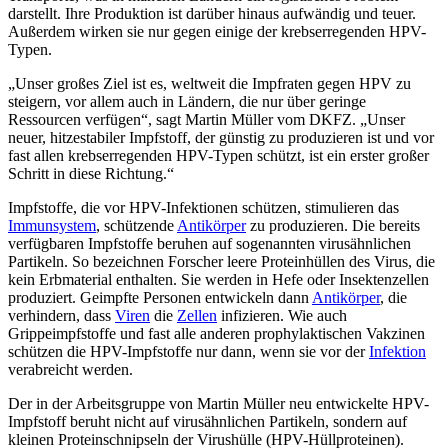
darstellt. Ihre Produktion ist darüber hinaus aufwändig und teuer.
Außerdem wirken sie nur gegen einige der krebserregenden HPV-
Typen.
„Unser großes Ziel ist es, weltweit die Impfraten gegen HPV zu
steigern, vor allem auch in Ländern, die nur über geringe
Ressourcen verfügen“, sagt Martin Müller vom DKFZ. „Unser
neuer, hitzestabiler Impfstoff, der günstig zu produzieren ist und vor
fast allen krebserregenden HPV-Typen schützt, ist ein erster großer
Schritt in diese Richtung.“
Impfstoffe, die vor HPV-Infektionen schützen, stimulieren das
Immunsystem
, schützende
Antikörper
zu produzieren. Die bereits
verfügbaren Impfstoffe beruhen auf sogenannten virusähnlichen
Partikeln. So bezeichnen Forscher leere Proteinhüllen des Virus, die
kein Erbmaterial enthalten. Sie werden in Hefe oder Insektenzellen
produziert. Geimpfte Personen entwickeln dann
Antikörper
, die
verhindern, dass
Viren
die
Zellen
infizieren. Wie auch
Grippeimpfstoffe und fast alle anderen prophylaktischen Vakzinen
schützen die HPV-Impfstoffe nur dann, wenn sie vor der
Infektion
verabreicht werden.
Der in der Arbeitsgruppe von Martin Müller neu entwickelte HPV-
Impfstoff beruht nicht auf virusähnlichen Partikeln, sondern auf
kleinen Proteinschnipseln der Virushülle (HPV-Hüllproteinen).