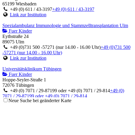
65199 Wiesbaden
+49 (0) 611 / 43-3197
+49 (0) 611 / 43-3197
Link zur Institution
Spezialambulanz Immunologie und Stammzelltransplantation Ulm
Fuer Kinder
Eythstraße 24
89075 Ulm
+49 (0)731 500 -57271 (nur 14.00 - 16.00 Uhr)
+49 (0)731 500
-57271 (nur 14.00 - 16.00 Uhr)
Link zur Institution
Universitätsklinikum Tübingen
Fuer Kinder
Hoppe-Seyler-Straße 1
72076 Tübingen
+49 (0) 7071 / 29-87199 oder +49 (0) 7071 / 29-814
+49 (0)
7071 / 29-87199 oder +49 (0) 7071 / 29-814
Neue Suche bei geänderter Karte
Link zur Institution
Asklepios Klinik Sankt Augustin
Fuer Kinder
Arnold-Janssen-Straße 29
53757 Sankt Augustin
+49 (0) 2241 / 249-280
+49 (0) 2241 / 249-280