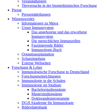
Veranstaltungen
Tierversuche in der biomedizinischen Forschung
Presse
Pressemitteilungen
Wissenswertes
Informationen zu Mpox
Unser Immunsystem
Das angeborene und das erworbene
Immunsystem
Die menschlichen Immunzellen
Faszinierende Bilder
Immunologie-Buch
Organtransplantation
Schutzimpfung
Externe Webseiten
Forschung & Lehre
Immunologische Forschung in Deutschland
Forschungseinrichtungen
Immunologie in die Schulen
Immunologie im Studium
Bachelorstudiengänge
Masterstudiengänge
Doktorandenprogramme
DGfI Akademie für Immunologie
Bilderdatenbank