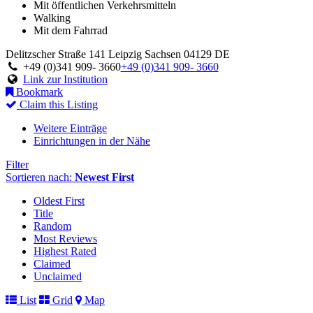
Mit öffentlichen Verkehrsmitteln
Walking
Mit dem Fahrrad
Delitzscher Straße 141
Leipzig
Sachsen
04129
DE
+49 (0)341 909- 3660
+49 (0)341 909- 3660
Link zur Institution
Bookmark
Claim this Listing
Weitere Einträge
Einrichtungen in der Nähe
Filter
Sortieren nach:
Newest First
Oldest First
Title
Random
Most Reviews
Highest Rated
Claimed
Unclaimed
List
Grid
Map