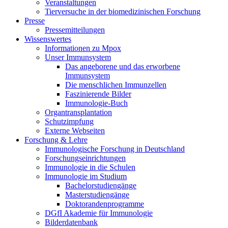
Veranstaltungen
Tierversuche in der biomedizinischen Forschung
Presse
Pressemitteilungen
Wissenswertes
Informationen zu Mpox
Unser Immunsystem
Das angeborene und das erworbene
Immunsystem
Die menschlichen Immunzellen
Faszinierende Bilder
Immunologie-Buch
Organtransplantation
Schutzimpfung
Externe Webseiten
Forschung & Lehre
Immunologische Forschung in Deutschland
Forschungseinrichtungen
Immunologie in die Schulen
Immunologie im Studium
Bachelorstudiengänge
Masterstudiengänge
Doktorandenprogramme
DGfI Akademie für Immunologie
Bilderdatenbank