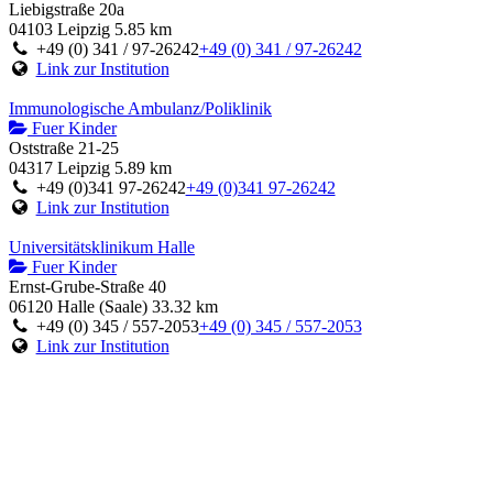
Oststraße 21-25
Liebigstraße 20a
04317 Leipzig
04103 Leipzig
5.85 km
+49 (0)341 97-26242
+49 (0)341 97-26242
+49 (0) 341 / 97-26242
+49 (0) 341 / 97-26242
Link zur Institution
Link zur Institution
Immundefektambulanz
Immunologische Ambulanz/Poliklinik
Fuer Kinder
Fuer Kinder
Lutherplatz 40
Oststraße 21-25
47805 Krefeld
04317 Leipzig
5.89 km
+49 (0)2151 32-2338
+49 (0)2151 32-2338
+49 (0)341 97-26242
+49 (0)341 97-26242
Link zur Institution
Link zur Institution
Immunologische Ambulanz
Universitätsklinikum Halle
Fuer Kinder
Fuer Kinder
Helstorfer Straße 10
Ernst-Grube-Straße 40
30625 Hannover
06120 Halle (Saale)
33.32 km
+49 (0)511 532-3251 oder 3220
+49 (0)511 532-3251 oder 3220
+49 (0) 345 / 557-2053
+49 (0) 345 / 557-2053
Link zur Institution
Link zur Institution
Universitätsklinikum Halle
Fuer Kinder
Ernst-Grube-Straße 40
06120 Halle (Saale)
+49 (0) 345 / 557-2053
+49 (0) 345 / 557-2053
Link zur Institution