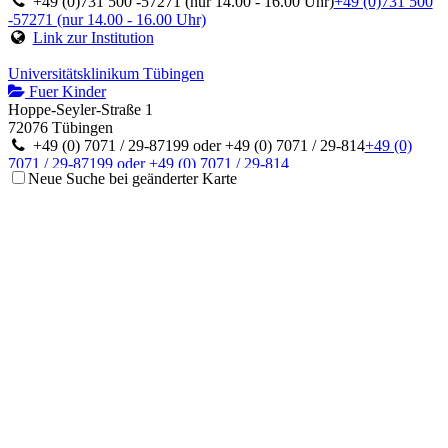
+49 (0)731 500 -57271 (nur 14.00 - 16.00 Uhr)
+49 (0)731 500
-57271 (nur 14.00 - 16.00 Uhr)
Link zur Institution
Universitätsklinikum Tübingen
Fuer Kinder
Hoppe-Seyler-Straße 1
72076 Tübingen
+49 (0) 7071 / 29-87199 oder +49 (0) 7071 / 29-814
+49 (0)
7071 / 29-87199 oder +49 (0) 7071 / 29-814
Neue Suche bei geänderter Karte
Link zur Institution
Asklepios Klinik Sankt Augustin
Fuer Kinder
Arnold-Janssen-Straße 29
53757 Sankt Augustin
+49 (0) 2241 / 249-280
+49 (0) 2241 / 249-280
Link zur Institution
Universitätsklinikum Regensburg
Fuer Kinder
Franz-Josef-Strauß-Allee 11
93053 Regensburg
+49 (0) 941 / 944-2011
+49 (0) 941 / 944-2011
Link zur Institution