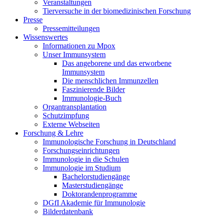
Veranstaltungen
Tierversuche in der biomedizinischen Forschung
Presse
Pressemitteilungen
Wissenswertes
Informationen zu Mpox
Unser Immunsystem
Das angeborene und das erworbene
Immunsystem
Die menschlichen Immunzellen
Faszinierende Bilder
Immunologie-Buch
Organtransplantation
Schutzimpfung
Externe Webseiten
Forschung & Lehre
Immunologische Forschung in Deutschland
Forschungseinrichtungen
Immunologie in die Schulen
Immunologie im Studium
Bachelorstudiengänge
Masterstudiengänge
Doktorandenprogramme
DGfI Akademie für Immunologie
Bilderdatenbank