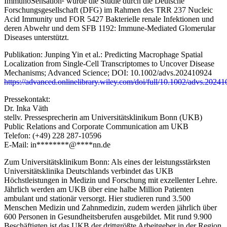
ImmunoSensation² wurde die Studie durch die Deutsche
Forschungsgesellschaft (DFG) im Rahmen des TRR 237 Nucleic
Acid Immunity und FOR 5427 Bakterielle renale Infektionen und
deren Abwehr und dem SFB 1192: Immune-Mediated Glomerular
Diseases unterstützt.
Publikation: Junping Yin et al.: Predicting Macrophage Spatial
Localization from Single-Cell Transcriptomes to Uncover Disease
Mechanisms; Advanced Science; DOI: 10.1002/advs.202410924
https://advanced.onlinelibrary.wiley.com/doi/full/10.1002/advs.2024
Pressekontakt:
Dr. Inka Väth
stellv. Pressesprecherin am Universitätsklinikum Bonn (UKB)
Public Relations and Corporate Communication am UKB
Telefon: (+49) 228 287-10596
E-Mail:
in
********
@
****
nn.de
Zum Universitätsklinikum Bonn: Als eines der leistungsstärksten
Universitätsklinika Deutschlands verbindet das UKB
Höchstleistungen in Medizin und Forschung mit exzellenter Lehre.
Jährlich werden am UKB über eine halbe Million Patienten
ambulant und stationär versorgt. Hier studieren rund 3.500
Menschen Medizin und Zahnmedizin, zudem werden jährlich über
600 Personen in Gesundheitsberufen ausgebildet. Mit rund 9.900
Beschäftigten ist das UKB der drittgrößte Arbeitgeber in der Region