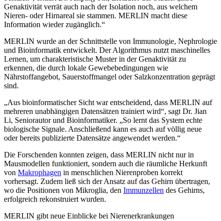
Genaktivität verrät auch nach der Isolation noch, aus welchem
Nieren- oder Hirnareal sie stammen. MERLIN macht diese
Information wieder zugänglich.“
MERLIN wurde an der Schnittstelle von Immunologie, Nephrologie
und Bioinformatik entwickelt. Der Algorithmus nutzt maschinelles
Lernen, um charakteristische Muster in der Genaktivität zu
erkennen, die durch lokale Gewebebedingungen wie
Nährstoffangebot, Sauerstoffmangel oder Salzkonzentration geprägt
sind.
„Aus bioinformatischer Sicht war entscheidend, dass MERLIN auf
mehreren unabhängigen Datensätzen trainiert wird“, sagt Dr. Jian
Li, Seniorautor und Bioinformatiker. „So lernt das System echte
biologische Signale. Anschließend kann es auch auf völlig neue
oder bereits publizierte Datensätze angewendet werden.“
Die Forschenden konnten zeigen, dass MERLIN nicht nur in
Mausmodellen funktioniert, sondern auch die räumliche Herkunft
von
Makrophagen
in menschlichen Nierenproben korrekt
vorhersagt. Zudem ließ sich der Ansatz auf das Gehirn übertragen,
wo die Positionen von Mikroglia, den
Immunzellen
des Gehirns,
erfolgreich rekonstruiert wurden.
MERLIN gibt neue Einblicke bei Nierenerkrankungen