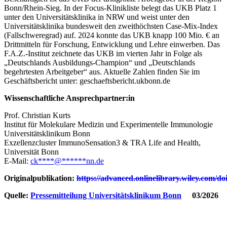
Bonn/Rhein-Sieg. In der Focus-Klinikliste belegt das UKB Platz 1
unter den Universitätsklinika in NRW und weist unter den
Universitätsklinika bundesweit den zweithöchsten Case-Mix-Index
(Fallschweregrad) auf. 2024 konnte das UKB knapp 100 Mio. € an
Drittmitteln für Forschung, Entwicklung und Lehre einwerben. Das
F.A.Z.-Institut zeichnete das UKB im vierten Jahr in Folge als
„Deutschlands Ausbildungs-Champion“ und „Deutschlands
begehrtesten Arbeitgeber“ aus. Aktuelle Zahlen finden Sie im
Geschäftsbericht unter: geschaeftsbericht.ukbonn.de
Wissenschaftliche Ansprechpartner:in
Prof. Christian Kurts
Institut für Molekulare Medizin und Experimentelle Immunologie
Universitätsklinikum Bonn
Exzellenzcluster ImmunoSensation3 & TRA Life and Health,
Universität Bonn
E-Mail:
ck
****
@
******
nn.de
Originalpublikation:
https://advanced.onlinelibrary.wiley.com/do
Quelle:
Pressemitteilung Universitätsklinikum Bonn
03/2026