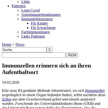
Links
Patienten
Long Covid
Autoimmunerkrankungen
Immundefektzentren
Für Kinder
Für Erwachsene
Fachimmunologen
Links Patienten
Home
>
News
Immunzellen erinnern sich an ihren
Aufenthaltsort
19.03.2026
Eine neue KI-gestützte Methode rekonstruiert, wo sich
Immunzellen
ursprünglich in einem Organ befunden hatten, selbst nachdem diese
Zellen
aus dem Gewebeverband gelöst und einzeln analysiert
wurden. Forschende des Universitätsklinikums Bonn (UKB) und
der Universität Bonn nutzen dafür das Transkriptom, also die