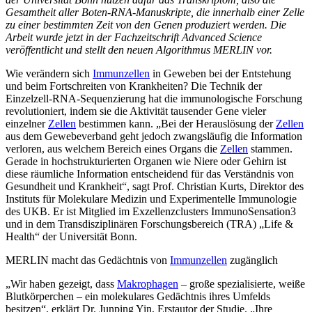
Gesamtheit aller Boten-RNA-Manuskripte, die innerhalb einer Zelle
zu einer bestimmten Zeit von den Genen produziert werden. Die
Arbeit wurde jetzt in der Fachzeitschrift Advanced Science
veröffentlicht und stellt den neuen Algorithmus MERLIN vor.
Wie verändern sich
Immunzellen
in Geweben bei der Entstehung
und beim Fortschreiten von Krankheiten? Die Technik der
Einzelzell-RNA-Sequenzierung hat die immunologische Forschung
revolutioniert, indem sie die Aktivität tausender Gene vieler
einzelner
Zellen
bestimmen kann. „Bei der Herauslösung der
Zellen
aus dem Gewebeverband geht jedoch zwangsläufig die Information
verloren, aus welchem Bereich eines Organs die
Zellen
stammen.
Gerade in hochstrukturierten Organen wie Niere oder Gehirn ist
diese räumliche Information entscheidend für das Verständnis von
Gesundheit und Krankheit“, sagt Prof. Christian Kurts, Direktor des
Instituts für Molekulare Medizin und Experimentelle Immunologie
des UKB. Er ist Mitglied im Exzellenzclusters ImmunoSensation3
und in dem Transdisziplinären Forschungsbereich (TRA) „Life &
Health“ der Universität Bonn.
MERLIN macht das Gedächtnis von
Immunzellen
zugänglich
„Wir haben gezeigt, dass
Makrophagen
– große spezialisierte, weiße
Blutkörperchen – ein molekulares Gedächtnis ihres Umfelds
besitzen“, erklärt Dr. Junping Yin, Erstautor der Studie. „Ihre