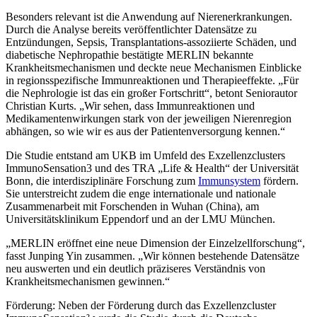
Besonders relevant ist die Anwendung auf Nierenerkrankungen.
Durch die Analyse bereits veröffentlichter Datensätze zu
Entzündungen, Sepsis, Transplantations-assoziierte Schäden, und
diabetische Nephropathie bestätigte MERLIN bekannte
Krankheitsmechanismen und deckte neue Mechanismen Einblicke
in regionsspezifische Immunreaktionen und Therapieeffekte. „Für
die Nephrologie ist das ein großer Fortschritt“, betont Seniorautor
Christian Kurts. „Wir sehen, dass Immunreaktionen und
Medikamentenwirkungen stark von der jeweiligen Nierenregion
abhängen, so wie wir es aus der Patientenversorgung kennen.“
Die Studie entstand am UKB im Umfeld des Exzellenzclusters
ImmunoSensation3 und des TRA „Life & Health“ der Universität
Bonn, die interdisziplinäre Forschung zum
Immunsystem
fördern.
Sie unterstreicht zudem die enge internationale und nationale
Zusammenarbeit mit Forschenden in Wuhan (China), am
Universitätsklinikum Eppendorf und an der LMU München.
„MERLIN eröffnet eine neue Dimension der Einzelzellforschung“,
fasst Junping Yin zusammen. „Wir können bestehende Datensätze
neu auswerten und ein deutlich präziseres Verständnis von
Krankheitsmechanismen gewinnen.“
Förderung: Neben der Förderung durch das Exzellenzcluster