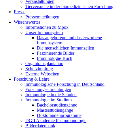
Veranstaltungen
Tierversuche in der biomedizinischen Forschung
Presse
Pressemitteilungen
Wissenswertes
Informationen zu Mpox
Unser Immunsystem
Das angeborene und das erworbene
Immunsystem
Die menschlichen Immunzellen
Faszinierende Bilder
Immunologie-Buch
Organtransplantation
Schutzimpfung
Externe Webseiten
Forschung & Lehre
Immunologische Forschung in Deutschland
Forschungseinrichtungen
Immunologie in die Schulen
Immunologie im Studium
Bachelorstudiengänge
Masterstudiengänge
Doktorandenprogramme
DGfI Akademie für Immunologie
Bilderdatenbank