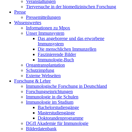
Veranstaltungen
Tierversuche in der biomedizinischen Forschung
Presse
Pressemitteilungen
Wissenswertes
Informationen zu Mpox
Unser Immunsystem
Das angeborene und das erworbene
Immunsystem
Die menschlichen Immunzellen
Faszinierende Bilder
Immunologie-Buch
Organtransplantation
Schutzimpfung
Externe Webseiten
Forschung & Lehre
Immunologische Forschung in Deutschland
Forschungseinrichtungen
Immunologie in die Schulen
Immunologie im Studium
Bachelorstudiengänge
Masterstudiengänge
Doktorandenprogramme
DGfI Akademie für Immunologie
Bilderdatenbank