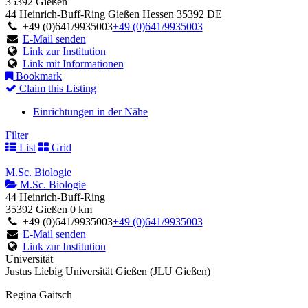
35392 Gießen
44 Heinrich-Buff-Ring
Gießen
Hessen
35392
DE
+49 (0)641/9935003
+49 (0)641/9935003
E-Mail senden
Link zur Institution
Link mit Informationen
Bookmark
Claim this Listing
Einrichtungen in der Nähe
Filter
List
Grid
M.Sc. Biologie
M.Sc. Biologie
44 Heinrich-Buff-Ring
35392 Gießen
0 km
+49 (0)641/9935003
+49 (0)641/9935003
E-Mail senden
Link zur Institution
Universität
Justus Liebig Universität Gießen (JLU Gießen)
Regina Gaitsch