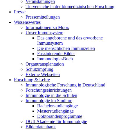
Veranstaltungen
Tierversuche in der biomedizinischen Forschung
Presse
Pressemitteilungen
Wissenswertes
Informationen zu Mpox
Unser Immunsystem
Das angeborene und das erworbene
Immunsystem
Die menschlichen Immunzellen
Faszinierende Bilder
Immunologie-Buch
Organtransplantation
Schutzimpfung
Externe Webseiten
Forschung & Lehre
Immunologische Forschung in Deutschland
Forschungseinrichtungen
Immunologie in die Schulen
Immunologie im Studium
Bachelorstudiengänge
Masterstudiengänge
Doktorandenprogramme
DGfI Akademie für Immunologie
Bilderdatenbank